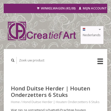
WINKELWAGEN (€0,00)
MIJN ACCOUNT
Nederlands
Deutsch
Français
Hond Duitse Herder | Houten
Onderzetters 6 Stuks
Home
/
Hond Duitse Herder | Houten Onderzetters 6 Stuks
Wat zijn ze ontzettend schattig!6 Prachtige houten