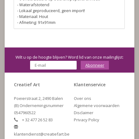
- Waterafstotend
- Lokaal geproduceerd, geen import!
- Materiaal: Hout
- Afmeting: 91x91mm
Wilt u op de hoogte blijven? Word lid van onze mailinglijst:
Abonneer
Creatief Art
Klantenservice
Poeierstraat 2, 2490 Balen
Over ons
(B) Ondernemingsnummer
Algemene voorwaarden
0547960522
Disclaimer
+ 32 477 26 52 83
Privacy Policy
klantendienst@creatiefart.be