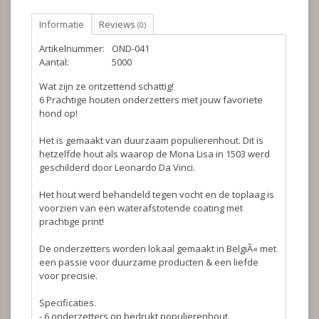
Informatie
Reviews
(0)
Artikelnummer:
OND-041
Aantal:
5000
Wat zijn ze ontzettend schattig!
6 Prachtige houten onderzetters met jouw favoriete
hond op!
Het is gemaakt van duurzaam populierenhout. Dit is
hetzelfde hout als waarop de Mona Lisa in 1503 werd
geschilderd door Leonardo Da Vinci.
Het hout werd behandeld tegen vocht en de toplaag is
voorzien van een waterafstotende coating met
prachtige print!
De onderzetters worden lokaal gemaakt in BelgiÃ« met
een passie voor duurzame producten & een liefde
voor precisie.
Specificaties.
- 6 onderzetters op bedrukt populierenhout.