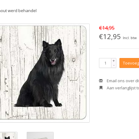
hout werd behandel
€14,95
€12,95
Incl. btw
+
Toevoeg
-
Email ons over di
Aan verlanglijst