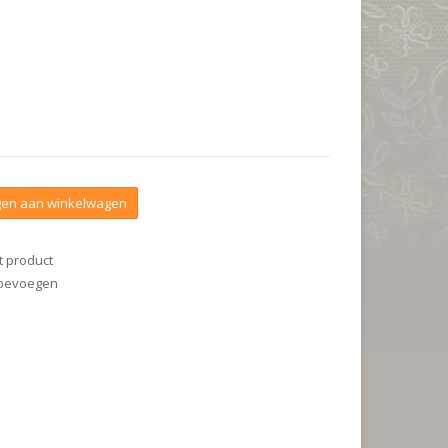
en aan winkelwagen
t product
 toevoegen