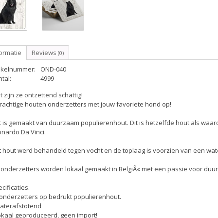
ormatie
Reviews
(0)
tikelnummer:
OND-040
tal:
4999
 zijn ze ontzettend schattig!
rachtige houten onderzetters met jouw favoriete hond op!
 is gemaakt van duurzaam populierenhout. Dit is hetzelfde hout als waar
nardo Da Vinci.
 hout werd behandeld tegen vocht en de toplaag is voorzien van een wate
 onderzetters worden lokaal gemaakt in BelgiÃ« met een passie voor duur
cificaties.
 onderzetters op bedrukt populierenhout.
Waterafstotend
okaal geproduceerd, geen import!