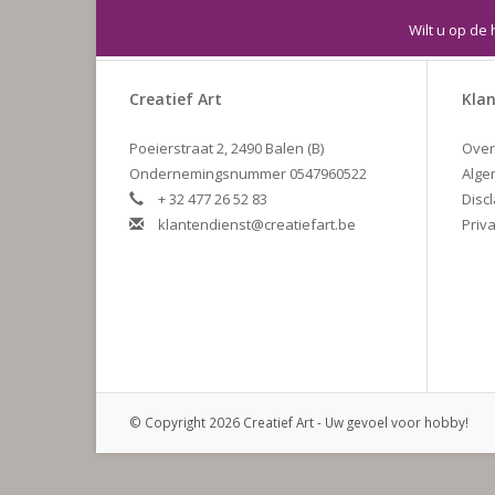
Wilt u op de 
Creatief Art
Klan
Poeierstraat 2, 2490 Balen (B)
Over
Ondernemingsnummer 0547960522
Alge
+ 32 477 26 52 83
Disc
klantendienst@creatiefart.be
Priva
© Copyright 2026 Creatief Art - Uw gevoel voor hobby!