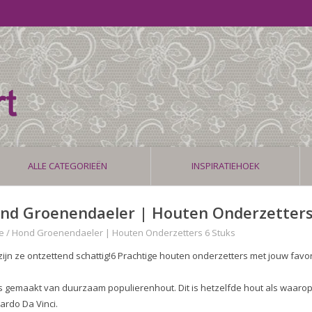
ALLE CATEGORIEËN
INSPIRATIEHOEK
nd Groenendaeler | Houten Onderzetters
e
/
Hond Groenendaeler | Houten Onderzetters 6 Stuks
zijn ze ontzettend schattig!6 Prachtige houten onderzetters met jouw favo
is gemaakt van duurzaam populierenhout. Dit is hetzelfde hout als waarop
ardo Da Vinci.