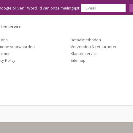
hoogte blijven? Word lid van onze mailinglijst:
tenservice
Betaalmethoden
 ons
Verzenden & retourneren
mene voorwaarden
Klantenservice
laimer
Sitemap
cy Policy