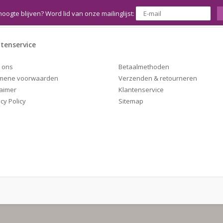
hoogte blijven? Word lid van onze mailinglijst:
tenservice
Betaalmethoden
 ons
Verzenden & retourneren
mene voorwaarden
Klantenservice
laimer
Sitemap
cy Policy