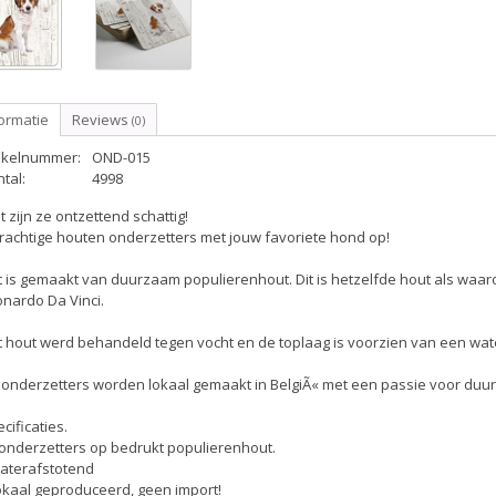
ormatie
Reviews
(0)
tikelnummer:
OND-015
tal:
4998
 zijn ze ontzettend schattig!
rachtige houten onderzetters met jouw favoriete hond op!
 is gemaakt van duurzaam populierenhout. Dit is hetzelfde hout als waar
nardo Da Vinci.
 hout werd behandeld tegen vocht en de toplaag is voorzien van een wate
 onderzetters worden lokaal gemaakt in BelgiÃ« met een passie voor duur
cificaties.
 onderzetters op bedrukt populierenhout.
Waterafstotend
okaal geproduceerd, geen import!