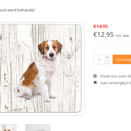
hout werd behandel
€14,95
€12,95
Incl. btw
+
Toevoeg
-
Email ons over di
Aan verlanglijst