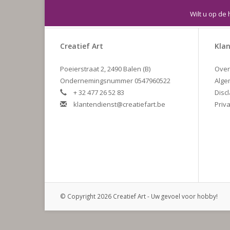
Wilt u op de 
Creatief Art
Klan
Poeierstraat 2, 2490 Balen (B)
Over
Ondernemingsnummer 0547960522
Alge
+ 32 477 26 52 83
Disc
klantendienst@creatiefart.be
Priva
© Copyright 2026 Creatief Art - Uw gevoel voor hobby!