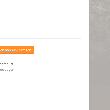
en aan winkelwagen
t product
 toevoegen