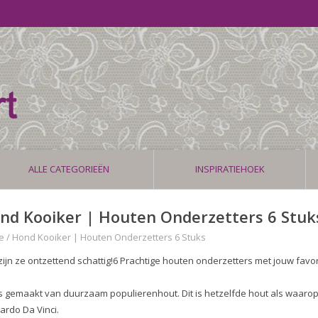
ALLE CATEGORIEËN
INSPIRATIEHOEK
nd Kooiker | Houten Onderzetters 6 Stuk
e
/
Hond Kooiker | Houten Onderzetters 6 Stuks
zijn ze ontzettend schattig!6 Prachtige houten onderzetters met jouw favo
is gemaakt van duurzaam populierenhout. Dit is hetzelfde hout als waarop
ardo Da Vinci.