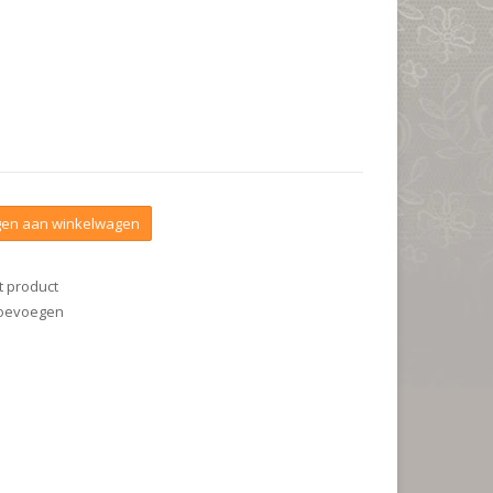
en aan winkelwagen
t product
 toevoegen