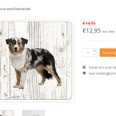
hout werd behandel
€14,95
€12,95
Incl. btw
+
Toevoeg
-
Email ons over di
Aan verlanglijst