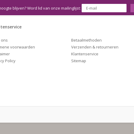
hoogte blijven? Word lid van onze mailinglijst:
tenservice
Betaalmethoden
 ons
Verzenden & retourneren
mene voorwaarden
Klantenservice
laimer
Sitemap
cy Policy