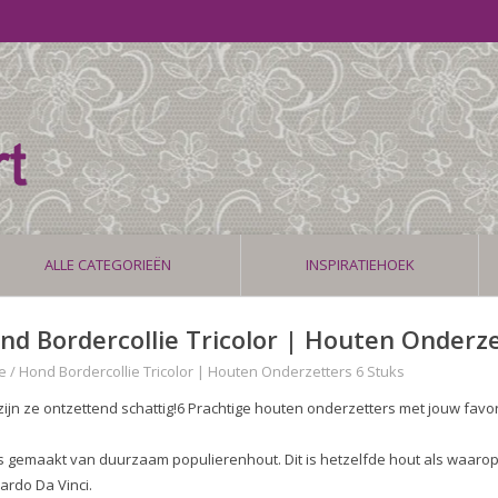
ALLE CATEGORIEËN
INSPIRATIEHOEK
nd Bordercollie Tricolor | Houten Onderze
e
/
Hond Bordercollie Tricolor | Houten Onderzetters 6 Stuks
zijn ze ontzettend schattig!6 Prachtige houten onderzetters met jouw favo
is gemaakt van duurzaam populierenhout. Dit is hetzelfde hout als waarop
ardo Da Vinci.