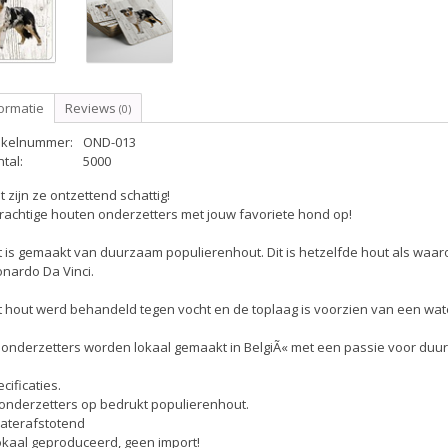
ormatie
Reviews
(0)
tikelnummer:
OND-013
tal:
5000
 zijn ze ontzettend schattig!
rachtige houten onderzetters met jouw favoriete hond op!
 is gemaakt van duurzaam populierenhout. Dit is hetzelfde hout als waar
nardo Da Vinci.
 hout werd behandeld tegen vocht en de toplaag is voorzien van een wate
 onderzetters worden lokaal gemaakt in BelgiÃ« met een passie voor duur
cificaties.
 onderzetters op bedrukt populierenhout.
Waterafstotend
okaal geproduceerd, geen import!