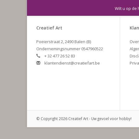
Wilt u op de 
Creatief Art
Klan
Poeierstraat 2, 2490 Balen (B)
Over
Ondernemingsnummer 0547960522
Alge
+ 32 477 26 52 83
Disc
klantendienst@creatiefart.be
Priva
© Copyright 2026 Creatief Art - Uw gevoel voor hobby!