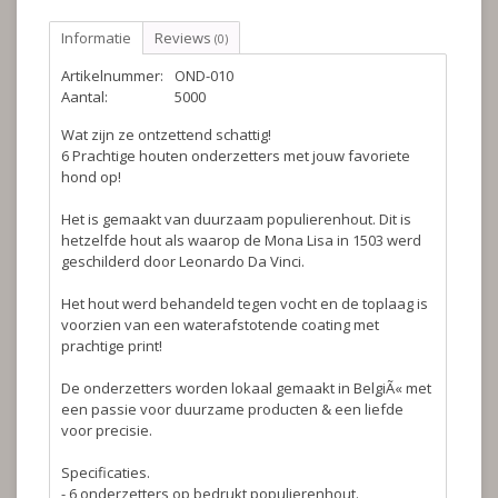
Informatie
Reviews
(0)
Artikelnummer:
OND-010
Aantal:
5000
Wat zijn ze ontzettend schattig!
6 Prachtige houten onderzetters met jouw favoriete
hond op!
Het is gemaakt van duurzaam populierenhout. Dit is
hetzelfde hout als waarop de Mona Lisa in 1503 werd
geschilderd door Leonardo Da Vinci.
Het hout werd behandeld tegen vocht en de toplaag is
voorzien van een waterafstotende coating met
prachtige print!
De onderzetters worden lokaal gemaakt in BelgiÃ« met
een passie voor duurzame producten & een liefde
voor precisie.
Specificaties.
- 6 onderzetters op bedrukt populierenhout.