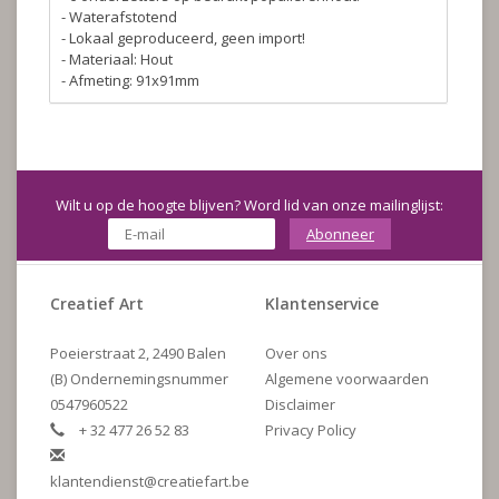
- Waterafstotend
- Lokaal geproduceerd, geen import!
- Materiaal: Hout
- Afmeting: 91x91mm
Wilt u op de hoogte blijven? Word lid van onze mailinglijst:
Abonneer
Creatief Art
Klantenservice
Poeierstraat 2, 2490 Balen
Over ons
(B) Ondernemingsnummer
Algemene voorwaarden
0547960522
Disclaimer
+ 32 477 26 52 83
Privacy Policy
klantendienst@creatiefart.be