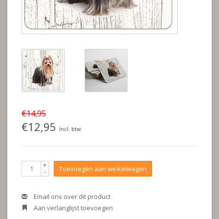
€14,95
€12,95
Incl. btw
+
Toevoegen aan winkelwagen
-
Email ons over dit product
Aan verlanglijst toevoegen