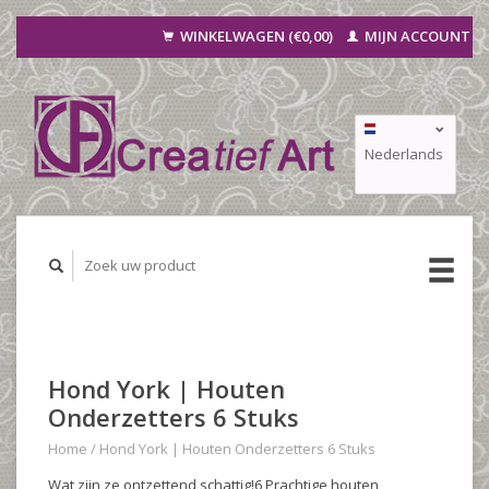
WINKELWAGEN (€0,00)
MIJN ACCOUNT
Nederlands
Deutsch
Français
Hond York | Houten
Onderzetters 6 Stuks
Home
/
Hond York | Houten Onderzetters 6 Stuks
Wat zijn ze ontzettend schattig!6 Prachtige houten