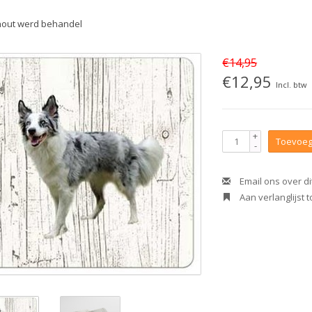
hout werd behandel
€14,95
€12,95
Incl. btw
+
Toevoeg
-
Email ons over di
Aan verlanglijst