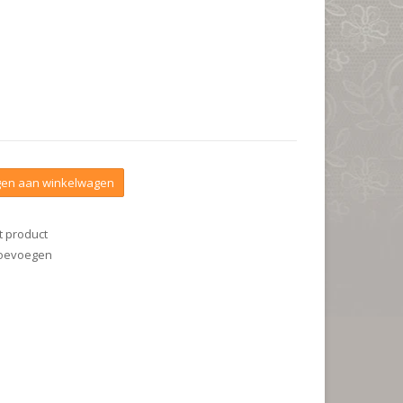
en aan winkelwagen
t product
 toevoegen