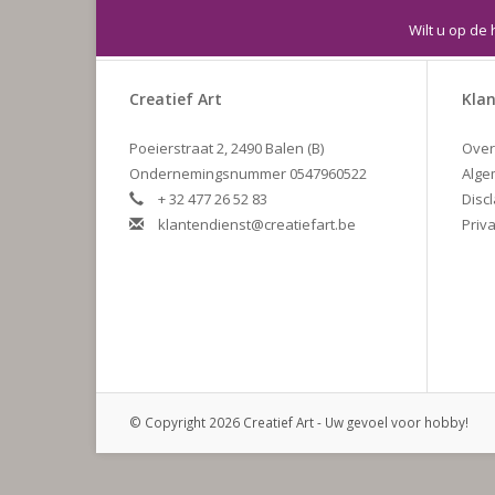
Wilt u op de 
Creatief Art
Klan
Poeierstraat 2, 2490 Balen (B)
Over
Ondernemingsnummer 0547960522
Alge
+ 32 477 26 52 83
Disc
klantendienst@creatiefart.be
Priva
© Copyright 2026 Creatief Art - Uw gevoel voor hobby!