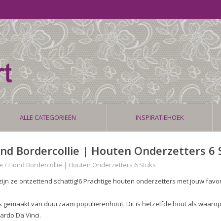
ALLE CATEGORIEËN
INSPIRATIEHOEK
nd Bordercollie | Houten Onderzetters 6 
e
/
Hond Bordercollie | Houten Onderzetters 6 Stuks
zijn ze ontzettend schattig!6 Prachtige houten onderzetters met jouw favo
is gemaakt van duurzaam populierenhout. Dit is hetzelfde hout als waarop
ardo Da Vinci.