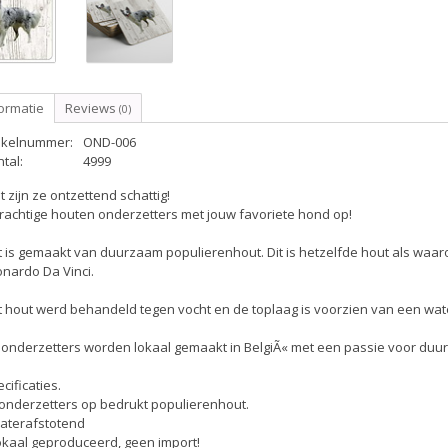
ormatie
Reviews
(0)
tikelnummer:
OND-006
tal:
4999
 zijn ze ontzettend schattig!
rachtige houten onderzetters met jouw favoriete hond op!
 is gemaakt van duurzaam populierenhout. Dit is hetzelfde hout als waar
nardo Da Vinci.
 hout werd behandeld tegen vocht en de toplaag is voorzien van een wate
 onderzetters worden lokaal gemaakt in BelgiÃ« met een passie voor duur
cificaties.
 onderzetters op bedrukt populierenhout.
Waterafstotend
okaal geproduceerd, geen import!