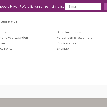
hoogte blijven? Word lid van onze mailinglijst:
tenservice
Betaalmethoden
 ons
Verzenden & retourneren
mene voorwaarden
Klantenservice
laimer
Sitemap
cy Policy