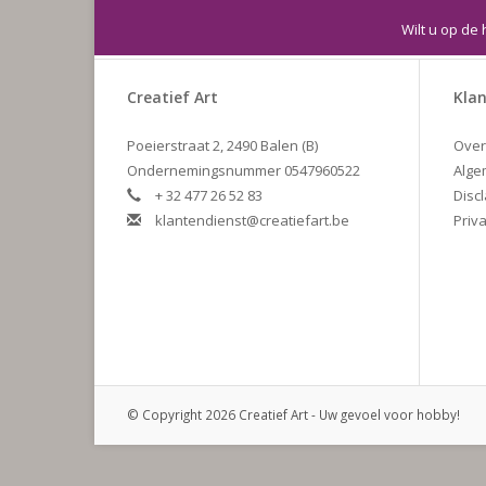
Wilt u op de 
Creatief Art
Klan
Poeierstraat 2, 2490 Balen (B)
Over
Ondernemingsnummer 0547960522
Alge
+ 32 477 26 52 83
Disc
klantendienst@creatiefart.be
Priva
© Copyright 2026 Creatief Art - Uw gevoel voor hobby!