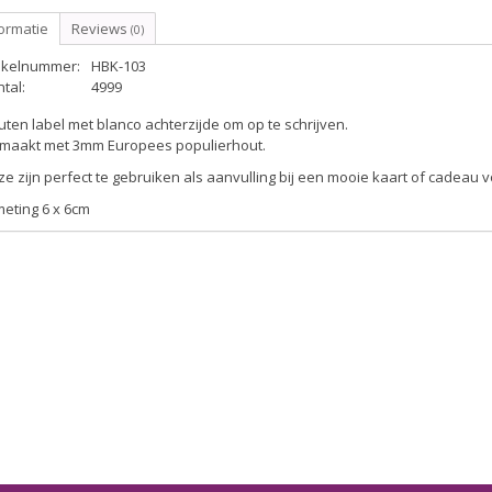
ormatie
Reviews
(0)
tikelnummer:
HBK-103
tal:
4999
ten label met blanco achterzijde om op te schrijven.
maakt met 3mm Europees populierhout.
e zijn perfect te gebruiken als aanvulling bij een mooie kaart of cadeau 
eting 6 x 6cm