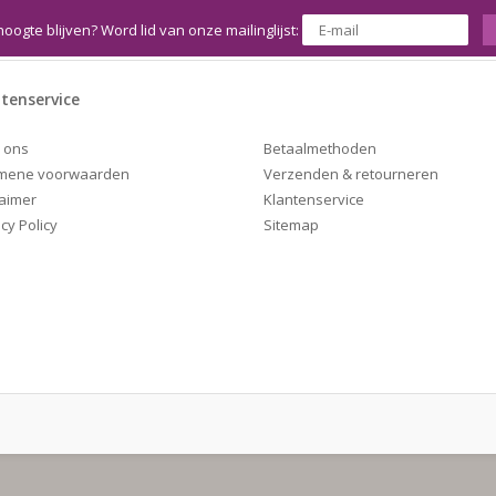
hoogte blijven? Word lid van onze mailinglijst:
tenservice
Betaalmethoden
 ons
Verzenden & retourneren
mene voorwaarden
Klantenservice
laimer
Sitemap
cy Policy