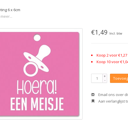
ting 6 x 6cm
 meer...
€1,49
Incl. btw
Koop 2 voor €1,27
Koop 10 voor €1,0
+
Toevoeg
-
Email ons over di
Aan verlanglijst