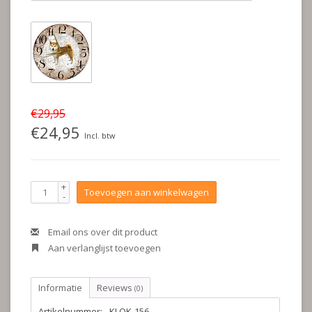
€29,95
€24,95
Incl. btw
+
Toevoegen aan winkelwagen
-
Email ons over dit product
Aan verlanglijst toevoegen
Informatie
Reviews
(0)
Artikelnummer:
KLOK-156