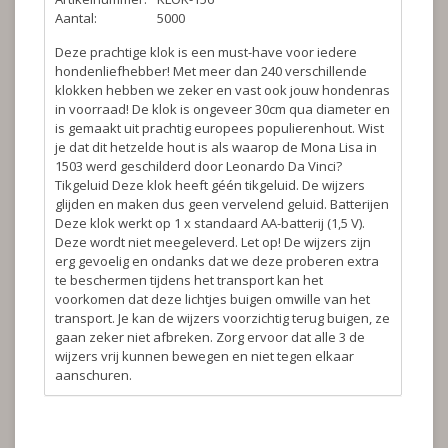
Aantal:
5000
Deze prachtige klok is een must-have voor iedere
hondenliefhebber! Met meer dan 240 verschillende
klokken hebben we zeker en vast ook jouw hondenras
in voorraad! De klok is ongeveer 30cm qua diameter en
is gemaakt uit prachtig europees populierenhout. Wist
je dat dit hetzelde hout is als waarop de Mona Lisa in
1503 werd geschilderd door Leonardo Da Vinci?
Tikgeluid
Deze klok heeft géén tikgeluid. De wijzers
glijden en maken dus geen vervelend geluid.
Batterijen
Deze klok werkt op 1 x standaard AA-batterij (1,5 V).
Deze wordt niet meegeleverd.
Let op!
De wijzers zijn
erg gevoelig en ondanks dat we deze proberen extra
te beschermen tijdens het transport kan het
voorkomen dat deze lichtjes buigen omwille van het
transport. Je kan de wijzers voorzichtig terug buigen, ze
gaan zeker niet afbreken. Zorg ervoor dat alle 3 de
wijzers vrij kunnen bewegen en niet tegen elkaar
aanschuren.