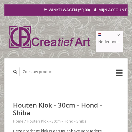
WINKELWAGEN (€0,00)
MIJN ACCOUNT
Nederlands
Deutsch
Français
Houten Klok - 30cm - Hond -
Shiba
Home
/
Houten Klok - 30cm - Hond - Shiba
Deze prachtige klok is een must-have voor iedere