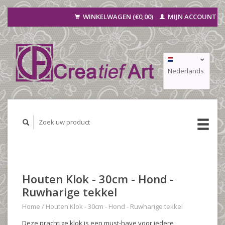
WINKELWAGEN (€0,00)
MIJN ACCOUNT
Nederlands
Deutsch
Français
Houten Klok - 30cm - Hond -
Ruwharige tekkel
Home
/
Houten Klok - 30cm - Hond - Ruwharige tekkel
Deze prachtige klok is een must-have voor iedere