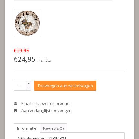
€29,95
€24,95
Incl. btw
+
Toevoegen aan winkelwagen
-
Email ons over dit product
Aan verlanglijst toevoegen
Informatie
Reviews
(0)
Artikelnummer:
KLOK-076