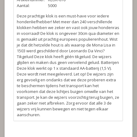
Aantal:
5000
Deze prachtige klok is een must-have voor iedere
hondenliefhebber! Met meer dan 240 verschillende
klokken hebben we zeker en vast ook jouw hondenras
in voorraad! De klok is ongeveer 30cm qua diameter en
is gemaakt uit prachtig europees populierenhout. Wist
je dat dit hetzelde hout is als waarop de Mona Lisa in
1503 werd geschilderd door Leonardo Da Vinci?
Tikgeluid
Deze klok heeft géén tikgeluid. De wijzers
glijden en maken dus geen vervelend geluid.
Batterijen
Deze klok werkt op 1 x standaard AA-batterij (1,5 V).
Deze wordt niet meegeleverd.
Let op!
De wijzers zijn
erg gevoelig en ondanks dat we deze proberen extra
te beschermen tijdens het transport kan het
voorkomen dat deze lichtjes buigen omwille van het
transport. Je kan de wijzers voorzichtig terug buigen, ze
gaan zeker niet afbreken. Zorg ervoor dat alle 3 de
wijzers vrij kunnen bewegen en niet tegen elkaar
aanschuren.