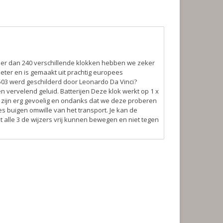
eer dan 240 verschillende klokken hebben we zeker
eter en is gemaakt uit prachtig europees
1503 werd geschilderd door Leonardo Da Vinci?
en vervelend geluid.
Batterijen
Deze klok werkt op 1 x
 zijn erg gevoelig en ondanks dat we deze proberen
s buigen omwille van het transport. Je kan de
t alle 3 de wijzers vrij kunnen bewegen en niet tegen