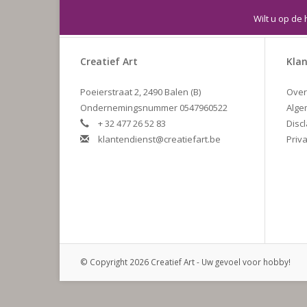
Wilt u op de 
Creatief Art
Klan
Poeierstraat 2, 2490 Balen (B)
Over
Ondernemingsnummer 0547960522
Alge
+ 32 477 26 52 83
Disc
klantendienst@creatiefart.be
Priva
© Copyright 2026 Creatief Art - Uw gevoel voor hobby!