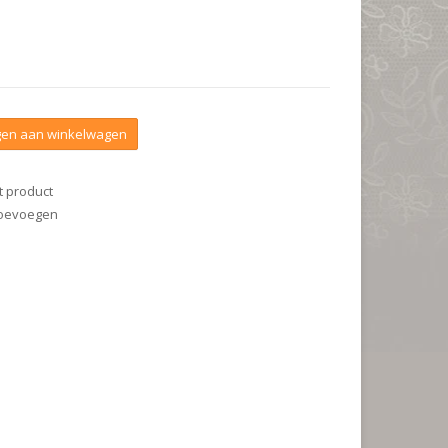
en aan winkelwagen
t product
 toevoegen