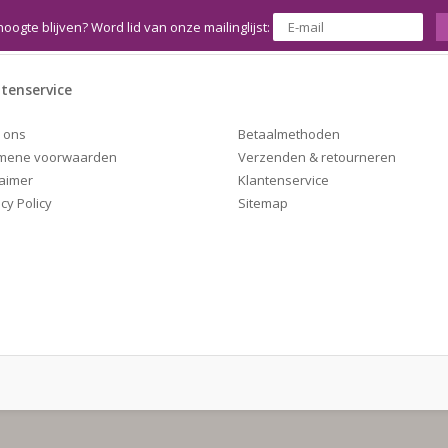
hoogte blijven? Word lid van onze mailinglijst:
tenservice
Betaalmethoden
 ons
Verzenden & retourneren
mene voorwaarden
Klantenservice
laimer
Sitemap
cy Policy