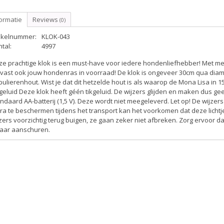
ormatie
Reviews
(0)
tikelnummer:
KLOK-043
tal:
4997
ze prachtige klok is een must-have voor iedere hondenliefhebber! Met m
vast ook jouw hondenras in voorraad! De klok is ongeveer 30cm qua diam
ulierenhout. Wist je dat dit hetzelde hout is als waarop de Mona Lisa in 
geluid
Deze klok heeft géén tikgeluid. De wijzers glijden en maken dus ge
ndaard AA-batterij (1,5 V). Deze wordt niet meegeleverd.
Let op!
De wijzers
ra te beschermen tijdens het transport kan het voorkomen dat deze lichtje
zers voorzichtig terug buigen, ze gaan zeker niet afbreken. Zorg ervoor da
kaar aanschuren.