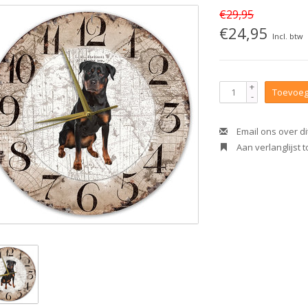
€29,95
€24,95
Incl. btw
+
Toevoeg
-
Email ons over di
Aan verlanglijst