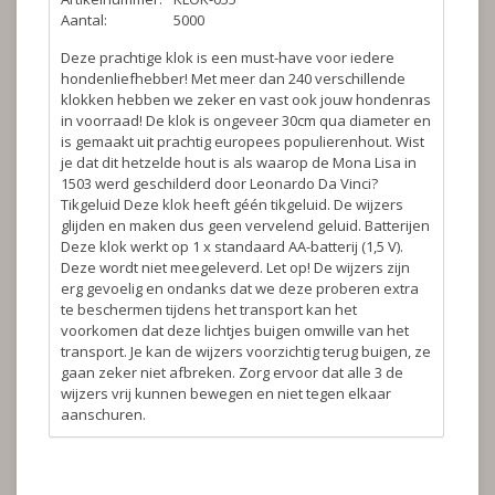
Aantal:
5000
Deze prachtige klok is een must-have voor iedere
hondenliefhebber! Met meer dan 240 verschillende
klokken hebben we zeker en vast ook jouw hondenras
in voorraad! De klok is ongeveer 30cm qua diameter en
is gemaakt uit prachtig europees populierenhout. Wist
je dat dit hetzelde hout is als waarop de Mona Lisa in
1503 werd geschilderd door Leonardo Da Vinci?
Tikgeluid
Deze klok heeft géén tikgeluid. De wijzers
glijden en maken dus geen vervelend geluid.
Batterijen
Deze klok werkt op 1 x standaard AA-batterij (1,5 V).
Deze wordt niet meegeleverd.
Let op!
De wijzers zijn
erg gevoelig en ondanks dat we deze proberen extra
te beschermen tijdens het transport kan het
voorkomen dat deze lichtjes buigen omwille van het
transport. Je kan de wijzers voorzichtig terug buigen, ze
gaan zeker niet afbreken. Zorg ervoor dat alle 3 de
wijzers vrij kunnen bewegen en niet tegen elkaar
aanschuren.