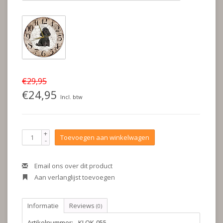
€29,95
€24,95
Incl. btw
+
Toevoegen aan winkelwagen
-
Email ons over dit product
Aan verlanglijst toevoegen
Informatie
Reviews
(0)
Artikelnummer:
KLOK-055