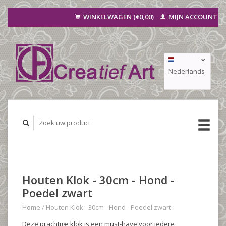
WINKELWAGEN (€0,00)
MIJN ACCOUNT
Nederlands
Deutsch
Français
Houten Klok - 30cm - Hond -
Poedel zwart
Home
/
Houten Klok - 30cm - Hond - Poedel zwart
Deze prachtige klok is een must-have voor iedere