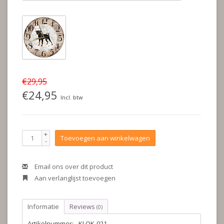
€29,95
€24,95
Incl. btw
+
Toevoegen aan winkelwagen
-
Email ons over dit product
Aan verlanglijst toevoegen
Informatie
Reviews
(0)
Artikelnummer:
KLOK-021