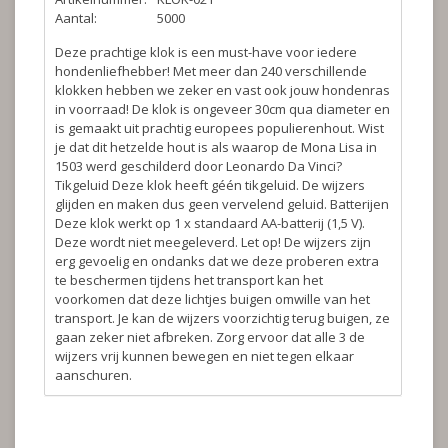
Aantal:
5000
Deze prachtige klok is een must-have voor iedere
hondenliefhebber! Met meer dan 240 verschillende
klokken hebben we zeker en vast ook jouw hondenras
in voorraad! De klok is ongeveer 30cm qua diameter en
is gemaakt uit prachtig europees populierenhout. Wist
je dat dit hetzelde hout is als waarop de Mona Lisa in
1503 werd geschilderd door Leonardo Da Vinci?
Tikgeluid
Deze klok heeft géén tikgeluid. De wijzers
glijden en maken dus geen vervelend geluid.
Batterijen
Deze klok werkt op 1 x standaard AA-batterij (1,5 V).
Deze wordt niet meegeleverd.
Let op!
De wijzers zijn
erg gevoelig en ondanks dat we deze proberen extra
te beschermen tijdens het transport kan het
voorkomen dat deze lichtjes buigen omwille van het
transport. Je kan de wijzers voorzichtig terug buigen, ze
gaan zeker niet afbreken. Zorg ervoor dat alle 3 de
wijzers vrij kunnen bewegen en niet tegen elkaar
aanschuren.