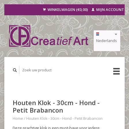
WINKELWAGEN (€0,00)
MIJN ACCOUNT
Nederlands
Deutsch
Français
Houten Klok - 30cm - Hond -
Petit Brabancon
Home
/
Houten Klok - 30cm - Hond - Petit Brabancon
Deze prachtige klok is een must-have voor iedere