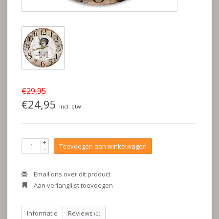
€29,95
€24,95
Incl. btw
+
Toevoegen aan winkelwagen
-
Email ons over dit product
Aan verlanglijst toevoegen
Informatie
Reviews
(0)