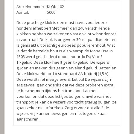
Artikelnummer:
KLOK-102
Aantal:
5000
Deze prachtige klok is een must-have voor iedere
hondenliefhebber! Met meer dan 240 verschillende
klokken hebben we zeker en vast ook jouw hondenras
in voorraad! De klok is ongeveer 30cm qua diameter en
is gemaakt uit prachtig europees populierenhout. Wist
je dat dit hetzelde hout is als waarop de Mona Lisa in
1503 werd geschilderd door Leonardo Da Vinci?
Tikgeluid
Deze klok heeft géén tikgeluid. De wijzers
glijden en maken dus geen vervelend geluid.
Batterijen
Deze klok werkt op 1 x standaard AA-batterij (1,5 V).
Deze wordt niet meegeleverd.
Let op!
De wijzers zijn
erg gevoelig en ondanks dat we deze proberen extra
te beschermen tijdens het transport kan het
voorkomen dat deze lichtjes buigen omwille van het
transport. Je kan de wijzers voorzichtig terug buigen, ze
gaan zeker niet afbreken. Zorg ervoor dat alle 3 de
wijzers vrij kunnen bewegen en niet tegen elkaar
aanschuren.