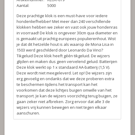
Aantal:
5000
Deze prachtige klok is een must-have voor iedere
hondenliefhebber! Met meer dan 240 verschillende
klokken hebben we zeker en vast ook jouw hondenras
in voorraad! De klok is ongeveer 30cm qua diameter en
is gemaakt uit prachtig europees populierenhout. Wist
je dat dit hetzelde hout is als waarop de Mona Lisa in
1503 werd geschilderd door Leonardo Da Vinci?
Tikgeluid
Deze klok heeft géén tikgeluid. De wijzers
glijden en maken dus geen vervelend geluid.
Batterijen
Deze klok werkt op 1 x standaard AA-batterij (1,5 V).
Deze wordt niet meegeleverd.
Let op!
De wijzers zijn
erg gevoelig en ondanks dat we deze proberen extra
te beschermen tijdens het transport kan het
voorkomen dat deze lichtjes buigen omwille van het
transport. Je kan de wijzers voorzichtig terug buigen, ze
gaan zeker niet afbreken. Zorg ervoor dat alle 3 de
wijzers vrij kunnen bewegen en niet tegen elkaar
aanschuren.