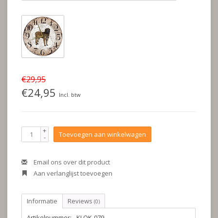
€29,95
€24,95
Incl. btw
+
Toevoegen aan winkelwagen
-
Email ons over dit product
Aan verlanglijst toevoegen
Informatie
Reviews
(0)
Artikelnummer:
KLOK-079