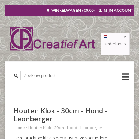
WINKELWAGEN (€0,00)
MIJN ACCOUNT
Nederlands
Deutsch
Français
Houten Klok - 30cm - Hond -
Leonberger
Home
/
Houten Klok - 30cm - Hond - Leonberger
Deze prachtige klok is een must-have voor iedere