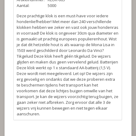
Aantal:
5000
Deze prachtige klok is een must-have voor iedere
hondenliefhebber! Met meer dan 240 verschillende
klokken hebben we zeker en vast ook jouw hondenras
in voorraad! De klok is ongeveer 30cm qua diameter en
is gemaakt uit prachtig europees populierenhout. Wist
je dat dit hetzelde hout is als waarop de Mona Lisa in
1503 werd geschilderd door Leonardo Da Vinci?
Tikgeluid
Deze klok heeft géén tikgeluid. De wijzers
glijden en maken dus geen vervelend geluid.
Batterijen
Deze klok werkt op 1 x standaard AA-batterij (1,5 V).
Deze wordt niet meegeleverd.
Let op!
De wijzers zijn
erg gevoelig en ondanks dat we deze proberen extra
te beschermen tijdens het transport kan het
voorkomen dat deze lichtjes buigen omwille van het
transport. Je kan de wijzers voorzichtig terug buigen, ze
gaan zeker niet afbreken. Zorg ervoor dat alle 3 de
wijzers vrij kunnen bewegen en niet tegen elkaar
aanschuren.