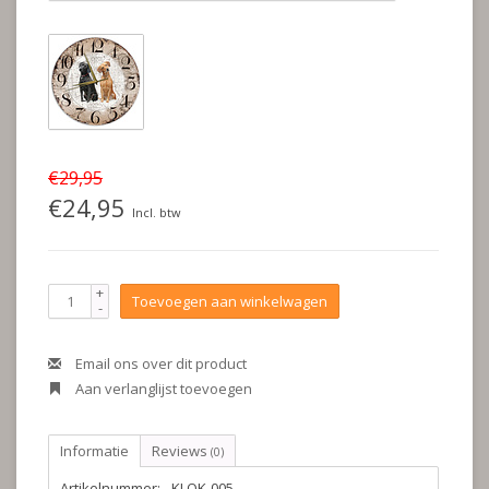
€29,95
€24,95
Incl. btw
+
Toevoegen aan winkelwagen
-
Email ons over dit product
Aan verlanglijst toevoegen
Informatie
Reviews
(0)
Artikelnummer:
KLOK-005