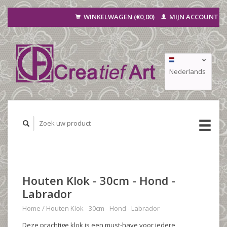
WINKELWAGEN (€0,00)
MIJN ACCOUNT
Nederlands
Deutsch
Français
Houten Klok - 30cm - Hond -
Labrador
Home
/
Houten Klok - 30cm - Hond - Labrador
Deze prachtige klok is een must-have voor iedere