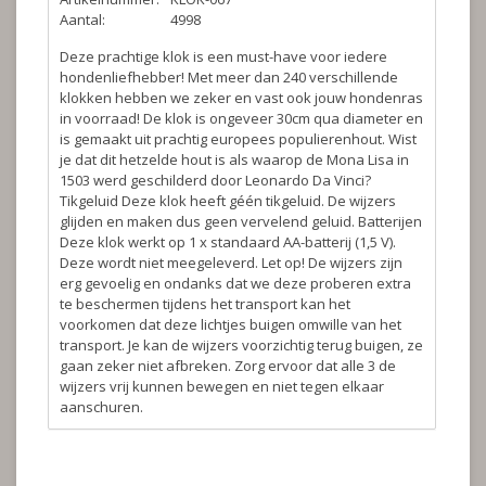
Aantal:
4998
Deze prachtige klok is een must-have voor iedere
hondenliefhebber! Met meer dan 240 verschillende
klokken hebben we zeker en vast ook jouw hondenras
in voorraad! De klok is ongeveer 30cm qua diameter en
is gemaakt uit prachtig europees populierenhout. Wist
je dat dit hetzelde hout is als waarop de Mona Lisa in
1503 werd geschilderd door Leonardo Da Vinci?
Tikgeluid
Deze klok heeft géén tikgeluid. De wijzers
glijden en maken dus geen vervelend geluid.
Batterijen
Deze klok werkt op 1 x standaard AA-batterij (1,5 V).
Deze wordt niet meegeleverd.
Let op!
De wijzers zijn
erg gevoelig en ondanks dat we deze proberen extra
te beschermen tijdens het transport kan het
voorkomen dat deze lichtjes buigen omwille van het
transport. Je kan de wijzers voorzichtig terug buigen, ze
gaan zeker niet afbreken. Zorg ervoor dat alle 3 de
wijzers vrij kunnen bewegen en niet tegen elkaar
aanschuren.