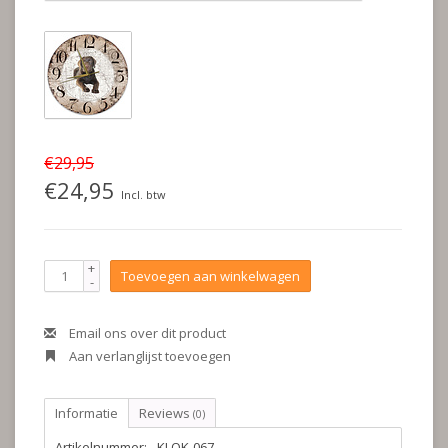
€29,95
€24,95
Incl. btw
+
Toevoegen aan winkelwagen
-
Email ons over dit product
Aan verlanglijst toevoegen
Informatie
Reviews
(0)
Artikelnummer:
KLOK-067