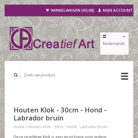
WINKELWAGEN (€0,00)
MIJN ACCOUNT
Nederlands
Deutsch
Français
Houten Klok - 30cm - Hond -
Labrador bruin
Home
/
Houten Klok - 30cm - Hond - Labrador bruin
Deze prachtige klok is een must-have voor iedere