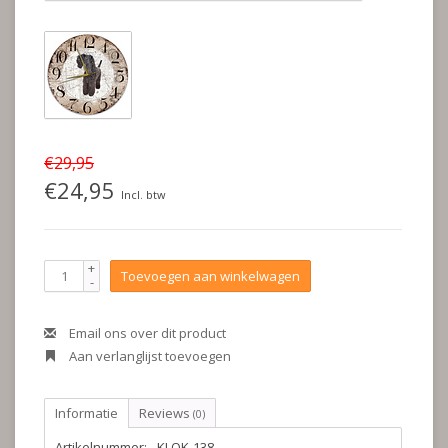
€29,95
€24,95
Incl. btw
+
Toevoegen aan winkelwagen
-
Email ons over dit product
Aan verlanglijst toevoegen
Informatie
Reviews
(0)
Artikelnummer:
KLOK-138