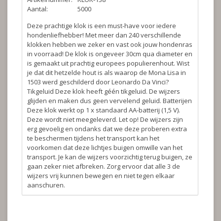
Aantal:
5000
Deze prachtige klok is een must-have voor iedere
hondenliefhebber! Met meer dan 240 verschillende
klokken hebben we zeker en vast ook jouw hondenras
in voorraad! De klok is ongeveer 30cm qua diameter en
is gemaakt uit prachtig europees populierenhout. Wist
je dat dit hetzelde hout is als waarop de Mona Lisa in
1503 werd geschilderd door Leonardo Da Vinci?
Tikgeluid
Deze klok heeft géén tikgeluid. De wijzers
glijden en maken dus geen vervelend geluid.
Batterijen
Deze klok werkt op 1 x standaard AA-batterij (1,5 V).
Deze wordt niet meegeleverd.
Let op!
De wijzers zijn
erg gevoelig en ondanks dat we deze proberen extra
te beschermen tijdens het transport kan het
voorkomen dat deze lichtjes buigen omwille van het
transport. Je kan de wijzers voorzichtig terug buigen, ze
gaan zeker niet afbreken. Zorg ervoor dat alle 3 de
wijzers vrij kunnen bewegen en niet tegen elkaar
aanschuren.