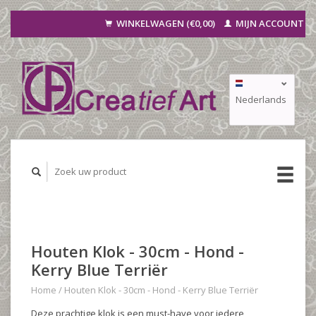
WINKELWAGEN (€0,00)
MIJN ACCOUNT
Nederlands
Deutsch
Français
Houten Klok - 30cm - Hond -
Kerry Blue Terriër
Home
/
Houten Klok - 30cm - Hond - Kerry Blue Terriër
Deze prachtige klok is een must-have voor iedere