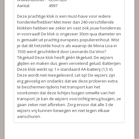
Aantal:
4997
Deze prachtige klok is een must-have voor iedere
hondenliefhebber! Met meer dan 240 verschillende
klokken hebben we zeker en vast ook jouw hondenras
in voorraad! De klok is ongeveer 30cm qua diameter en
is gemaakt uit prachtig europees populierenhout. Wist
je dat dit hetzelde hout is als waarop de Mona Lisa in
1503 werd geschilderd door Leonardo Da Vinci?
Tikgeluid
Deze klok heeft géén tikgeluid. De wijzers
glijden en maken dus geen vervelend geluid.
Batterijen
Deze klok werkt op 1 x standaard AA-batterij (1,5 V).
Deze wordt niet meegeleverd.
Let op!
De wijzers zijn
erg gevoelig en ondanks dat we deze proberen extra
te beschermen tijdens het transport kan het
voorkomen dat deze lichtjes buigen omwille van het
transport. Je kan de wijzers voorzichtig terug buigen, ze
gaan zeker niet afbreken. Zorg ervoor dat alle 3 de
wijzers vrij kunnen bewegen en niet tegen elkaar
aanschuren.