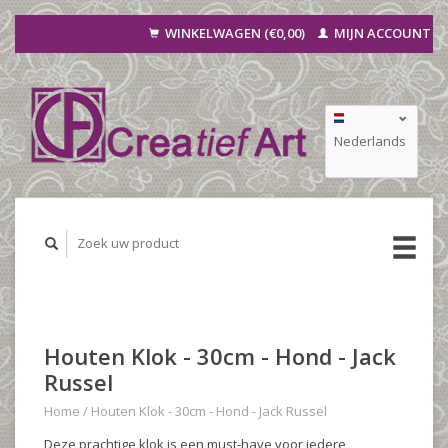
WINKELWAGEN (€0,00)
MIJN ACCOUNT
Nederlands
Deutsch
Français
Houten Klok - 30cm - Hond - Jack
Russel
Home
/
Houten Klok - 30cm - Hond - Jack Russel
Deze prachtige klok is een must-have voor iedere