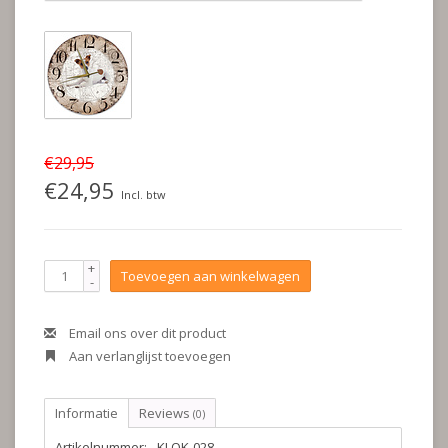
€29,95
€24,95
Incl. btw
+
Toevoegen aan winkelwagen
-
Email ons over dit product
Aan verlanglijst toevoegen
Informatie
Reviews
(0)
Artikelnummer:
KLOK-028