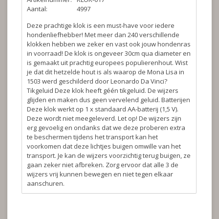
Aantal:
4997
Deze prachtige klok is een must-have voor iedere
hondenliefhebber! Met meer dan 240 verschillende
klokken hebben we zeker en vast ook jouw hondenras
in voorraad! De klok is ongeveer 30cm qua diameter en
is gemaakt uit prachtig europees populierenhout. Wist
je dat dit hetzelde hout is als waarop de Mona Lisa in
1503 werd geschilderd door Leonardo Da Vinci?
Tikgeluid
Deze klok heeft géén tikgeluid. De wijzers
glijden en maken dus geen vervelend geluid.
Batterijen
Deze klok werkt op 1 x standaard AA-batterij (1,5 V).
Deze wordt niet meegeleverd.
Let op!
De wijzers zijn
erg gevoelig en ondanks dat we deze proberen extra
te beschermen tijdens het transport kan het
voorkomen dat deze lichtjes buigen omwille van het
transport. Je kan de wijzers voorzichtig terug buigen, ze
gaan zeker niet afbreken. Zorg ervoor dat alle 3 de
wijzers vrij kunnen bewegen en niet tegen elkaar
aanschuren.