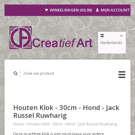
WINKELWAGEN (€0,00)
MIJN ACCOUNT
Nederlands
Deutsch
Français
Houten Klok - 30cm - Hond - Jack
Russel Ruwharig
Home
/
Houten Klok - 30cm - Hond - Jack Russel Ruwharig
Deze prachtige klok is een must-have voor iedere