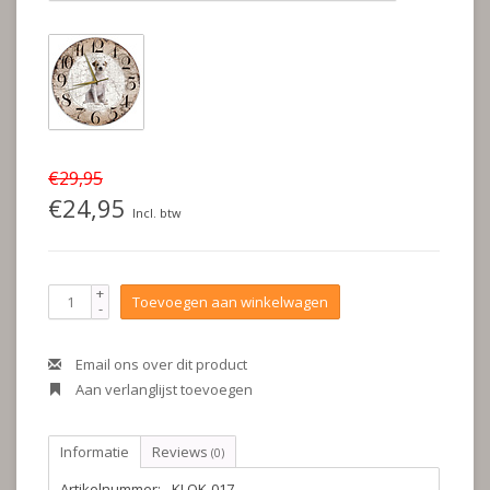
€29,95
€24,95
Incl. btw
+
Toevoegen aan winkelwagen
-
Email ons over dit product
Aan verlanglijst toevoegen
Informatie
Reviews
(0)
Artikelnummer:
KLOK-017