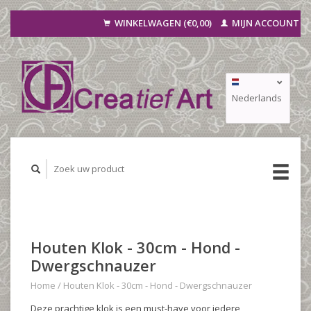
WINKELWAGEN (€0,00)
MIJN ACCOUNT
Nederlands
Deutsch
Français
Houten Klok - 30cm - Hond -
Dwergschnauzer
Home
/
Houten Klok - 30cm - Hond - Dwergschnauzer
Deze prachtige klok is een must-have voor iedere