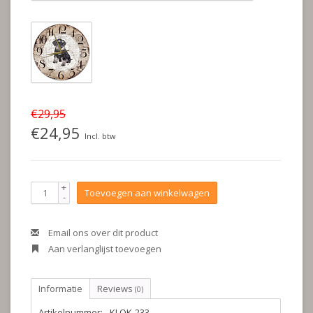
€29,95
€24,95
Incl. btw
+
Toevoegen aan winkelwagen
-
Email ons over dit product
Aan verlanglijst toevoegen
Informatie
Reviews
(0)
Artikelnummer:
KLOK-233