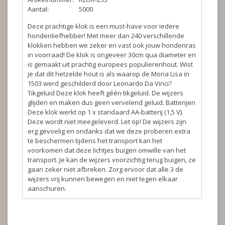
Aantal:
5000
Deze prachtige klok is een must-have voor iedere
hondenliefhebber! Met meer dan 240 verschillende
klokken hebben we zeker en vast ook jouw hondenras
in voorraad! De klok is ongeveer 30cm qua diameter en
is gemaakt uit prachtig europees populierenhout. Wist
je dat dit hetzelde hout is als waarop de Mona Lisa in
1503 werd geschilderd door Leonardo Da Vinci?
Tikgeluid
Deze klok heeft géén tikgeluid. De wijzers
glijden en maken dus geen vervelend geluid.
Batterijen
Deze klok werkt op 1 x standaard AA-batterij (1,5 V).
Deze wordt niet meegeleverd.
Let op!
De wijzers zijn
erg gevoelig en ondanks dat we deze proberen extra
te beschermen tijdens het transport kan het
voorkomen dat deze lichtjes buigen omwille van het
transport. Je kan de wijzers voorzichtig terug buigen, ze
gaan zeker niet afbreken. Zorg ervoor dat alle 3 de
wijzers vrij kunnen bewegen en niet tegen elkaar
aanschuren.