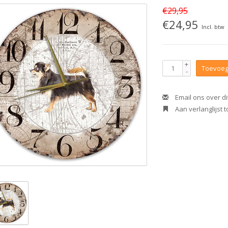
€29,95
€24,95
Incl. btw
+
Toevoeg
-
Email ons over di
Aan verlanglijst