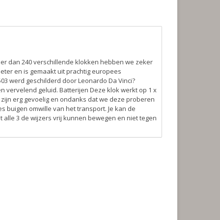
eer dan 240 verschillende klokken hebben we zeker
eter en is gemaakt uit prachtig europees
1503 werd geschilderd door Leonardo Da Vinci?
en vervelend geluid.
Batterijen
Deze klok werkt op 1 x
 zijn erg gevoelig en ondanks dat we deze proberen
s buigen omwille van het transport. Je kan de
t alle 3 de wijzers vrij kunnen bewegen en niet tegen