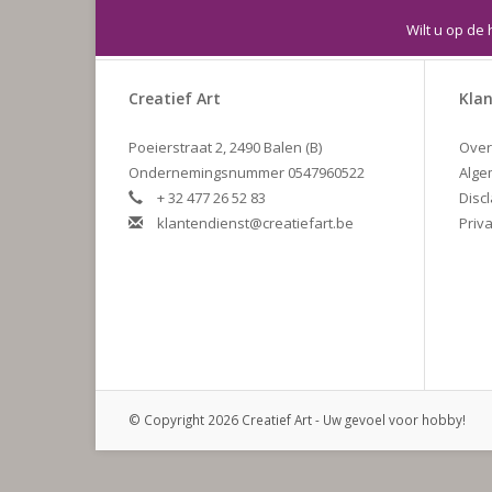
Wilt u op de 
Creatief Art
Klan
Poeierstraat 2, 2490 Balen (B)
Over
Ondernemingsnummer 0547960522
Alge
+ 32 477 26 52 83
Disc
klantendienst@creatiefart.be
Priva
© Copyright 2026 Creatief Art - Uw gevoel voor hobby!