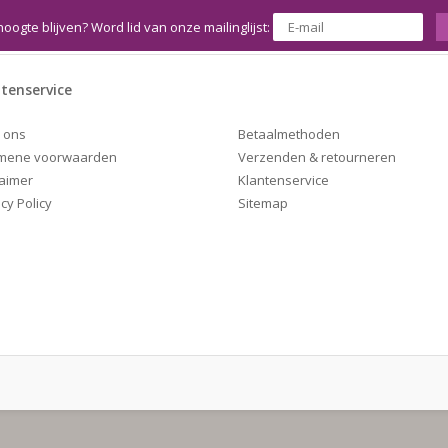
hoogte blijven? Word lid van onze mailinglijst:
tenservice
Betaalmethoden
 ons
Verzenden & retourneren
mene voorwaarden
Klantenservice
laimer
Sitemap
cy Policy