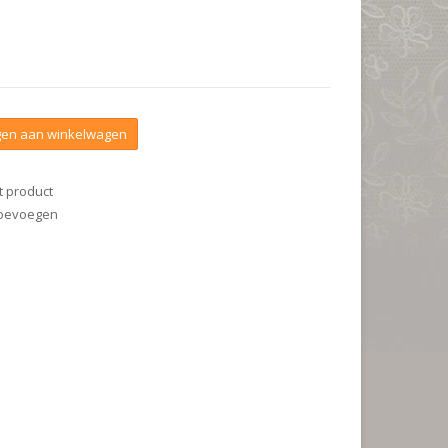
en aan winkelwagen
t product
 toevoegen