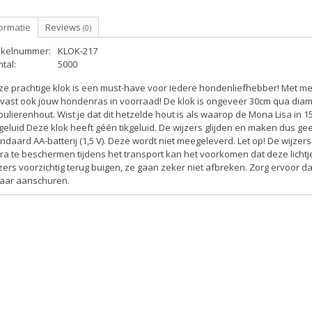
ormatie
Reviews
(0)
tikelnummer:
KLOK-217
tal:
5000
ze prachtige klok is een must-have voor iedere hondenliefhebber! Met m
vast ook jouw hondenras in voorraad! De klok is ongeveer 30cm qua diam
ulierenhout. Wist je dat dit hetzelde hout is als waarop de Mona Lisa in 
geluid
Deze klok heeft géén tikgeluid. De wijzers glijden en maken dus ge
ndaard AA-batterij (1,5 V). Deze wordt niet meegeleverd.
Let op!
De wijzers
ra te beschermen tijdens het transport kan het voorkomen dat deze lichtje
zers voorzichtig terug buigen, ze gaan zeker niet afbreken. Zorg ervoor da
kaar aanschuren.