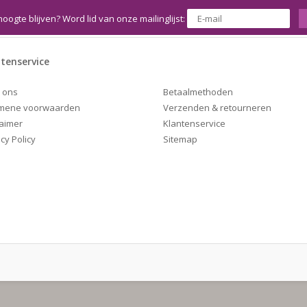
hoogte blijven? Word lid van onze mailinglijst:
tenservice
Betaalmethoden
 ons
Verzenden & retourneren
mene voorwaarden
Klantenservice
laimer
Sitemap
cy Policy