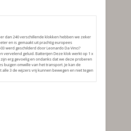
eer dan 240 verschillende klokken hebben we zeker
eter en is gemaakt uit prachtig europees
1503 werd geschilderd door Leonardo Da Vinci?
en vervelend geluid.
Batterijen
Deze klok werkt op 1 x
 zijn erg gevoelig en ondanks dat we deze proberen
s buigen omwille van het transport. Je kan de
t alle 3 de wijzers vrij kunnen bewegen en niet tegen