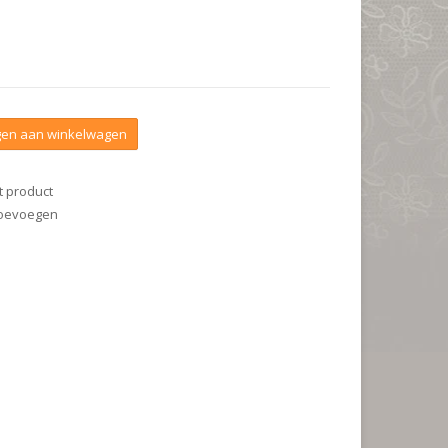
en aan winkelwagen
t product
 toevoegen