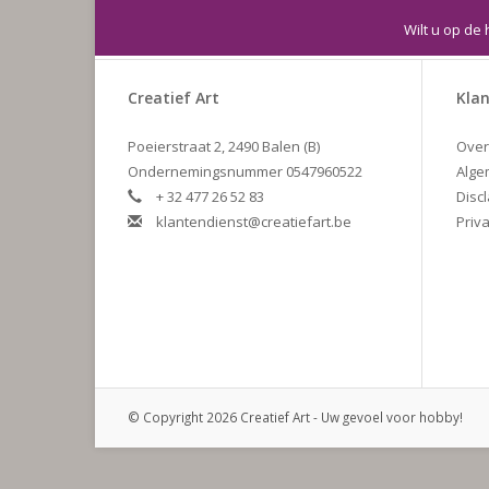
Wilt u op de 
Creatief Art
Klan
Poeierstraat 2, 2490 Balen (B)
Over
Ondernemingsnummer 0547960522
Alge
+ 32 477 26 52 83
Disc
klantendienst@creatiefart.be
Priva
© Copyright 2026 Creatief Art - Uw gevoel voor hobby!