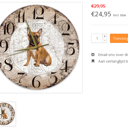
€29,95
€24,95
Incl. btw
+
Toevoeg
-
Email ons over di
Aan verlanglijst