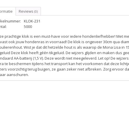
ormatie
Reviews
(0)
tikelnummer:
KLOK-231
tal:
5000
ze prachtige klok is een must-have voor iedere hondenliefhebber! Met m
vast ook jouw hondenras in voorraad! De klok is ongeveer 30cm qua diam
ulierenhout. Wist je dat dit hetzelde hout is als waarop de Mona Lisa in 
geluid
Deze klok heeft géén tikgeluid. De wijzers glijden en maken dus ge
ndaard AA-batterij (1,5 V). Deze wordt niet meegeleverd.
Let op!
De wijzers
ra te beschermen tijdens het transport kan het voorkomen dat deze lichtje
zers voorzichtig terug buigen, ze gaan zeker niet afbreken. Zorg ervoor da
kaar aanschuren.