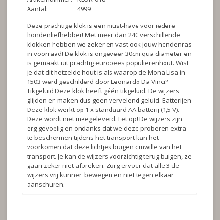
Aantal:
4999
Deze prachtige klok is een must-have voor iedere
hondenliefhebber! Met meer dan 240 verschillende
klokken hebben we zeker en vast ook jouw hondenras
in voorraad! De klok is ongeveer 30cm qua diameter en
is gemaakt uit prachtig europees populierenhout. Wist
je dat dit hetzelde hout is als waarop de Mona Lisa in
1503 werd geschilderd door Leonardo Da Vinci?
Tikgeluid
Deze klok heeft géén tikgeluid. De wijzers
glijden en maken dus geen vervelend geluid.
Batterijen
Deze klok werkt op 1 x standaard AA-batterij (1,5 V).
Deze wordt niet meegeleverd.
Let op!
De wijzers zijn
erg gevoelig en ondanks dat we deze proberen extra
te beschermen tijdens het transport kan het
voorkomen dat deze lichtjes buigen omwille van het
transport. Je kan de wijzers voorzichtig terug buigen, ze
gaan zeker niet afbreken. Zorg ervoor dat alle 3 de
wijzers vrij kunnen bewegen en niet tegen elkaar
aanschuren.