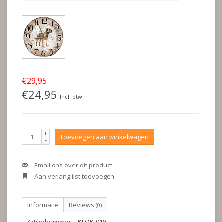
€29,95
€24,95
Incl. btw
+
Toevoegen aan winkelwagen
-
Email ons over dit product
Aan verlanglijst toevoegen
Informatie
Reviews
(0)
Artikelnummer:
KLOK-018