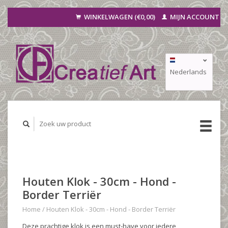
WINKELWAGEN (€0,00)
MIJN ACCOUNT
Nederlands
Deutsch
Français
Houten Klok - 30cm - Hond -
Border Terriër
Home
/
Houten Klok - 30cm - Hond - Border Terriër
Deze prachtige klok is een must-have voor iedere