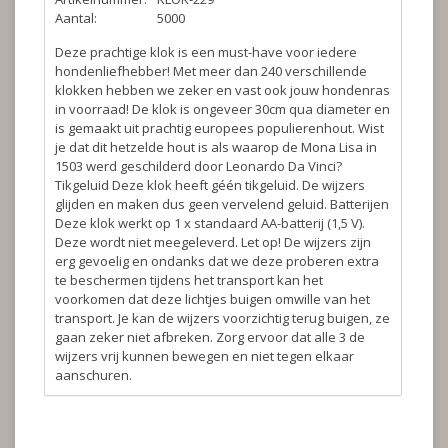
Aantal:
5000
Deze prachtige klok is een must-have voor iedere
hondenliefhebber! Met meer dan 240 verschillende
klokken hebben we zeker en vast ook jouw hondenras
in voorraad! De klok is ongeveer 30cm qua diameter en
is gemaakt uit prachtig europees populierenhout. Wist
je dat dit hetzelde hout is als waarop de Mona Lisa in
1503 werd geschilderd door Leonardo Da Vinci?
Tikgeluid
Deze klok heeft géén tikgeluid. De wijzers
glijden en maken dus geen vervelend geluid.
Batterijen
Deze klok werkt op 1 x standaard AA-batterij (1,5 V).
Deze wordt niet meegeleverd.
Let op!
De wijzers zijn
erg gevoelig en ondanks dat we deze proberen extra
te beschermen tijdens het transport kan het
voorkomen dat deze lichtjes buigen omwille van het
transport. Je kan de wijzers voorzichtig terug buigen, ze
gaan zeker niet afbreken. Zorg ervoor dat alle 3 de
wijzers vrij kunnen bewegen en niet tegen elkaar
aanschuren.