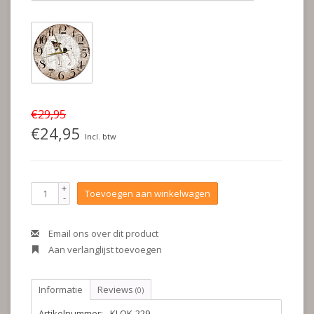
€29,95
€24,95
Incl. btw
+
Toevoegen aan winkelwagen
-
Email ons over dit product
Aan verlanglijst toevoegen
Informatie
Reviews
(0)
Artikelnummer:
KLOK-229