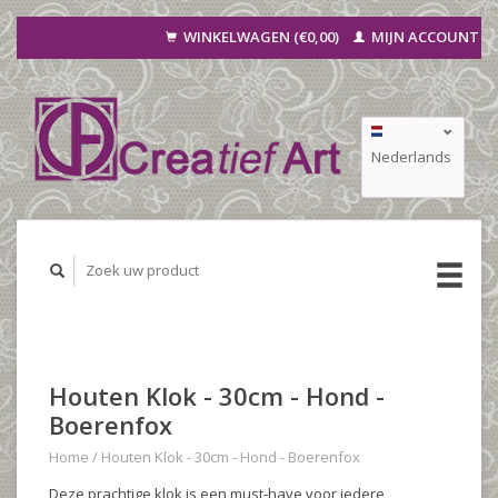
WINKELWAGEN (€0,00)
MIJN ACCOUNT
Nederlands
Deutsch
Français
Houten Klok - 30cm - Hond -
Boerenfox
Home
/
Houten Klok - 30cm - Hond - Boerenfox
Deze prachtige klok is een must-have voor iedere