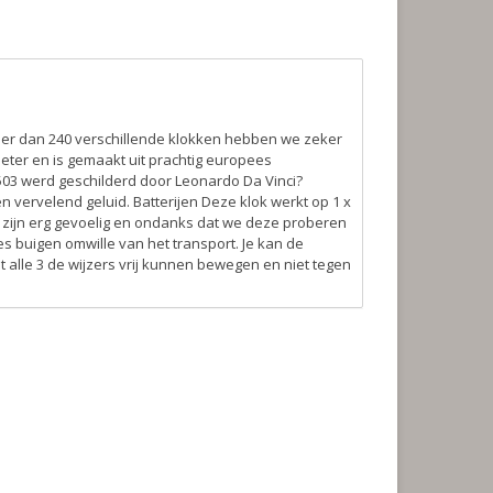
eer dan 240 verschillende klokken hebben we zeker
eter en is gemaakt uit prachtig europees
1503 werd geschilderd door Leonardo Da Vinci?
en vervelend geluid.
Batterijen
Deze klok werkt op 1 x
 zijn erg gevoelig en ondanks dat we deze proberen
s buigen omwille van het transport. Je kan de
t alle 3 de wijzers vrij kunnen bewegen en niet tegen