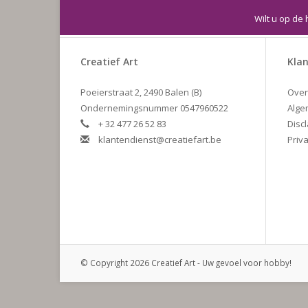
Wilt u op de 
Creatief Art
Klan
Poeierstraat 2, 2490 Balen (B)
Over
Ondernemingsnummer 0547960522
Alge
+ 32 477 26 52 83
Disc
klantendienst@creatiefart.be
Priva
© Copyright 2026 Creatief Art - Uw gevoel voor hobby!