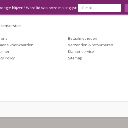
hoogte blijven? Word lid van onze mailinglijst:
tenservice
Betaalmethoden
 ons
Verzenden & retourneren
mene voorwaarden
Klantenservice
laimer
Sitemap
cy Policy