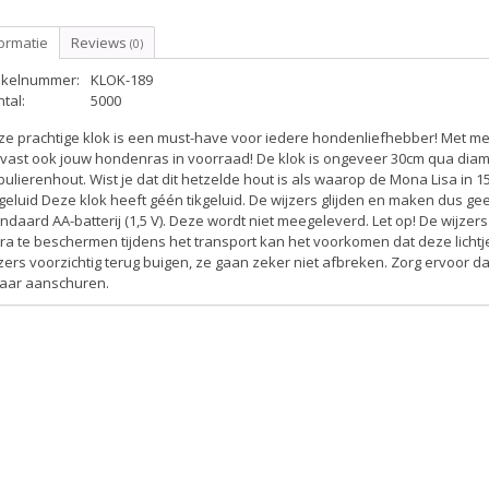
ormatie
Reviews
(0)
tikelnummer:
KLOK-189
tal:
5000
ze prachtige klok is een must-have voor iedere hondenliefhebber! Met m
vast ook jouw hondenras in voorraad! De klok is ongeveer 30cm qua diam
ulierenhout. Wist je dat dit hetzelde hout is als waarop de Mona Lisa in 
geluid
Deze klok heeft géén tikgeluid. De wijzers glijden en maken dus ge
ndaard AA-batterij (1,5 V). Deze wordt niet meegeleverd.
Let op!
De wijzers
ra te beschermen tijdens het transport kan het voorkomen dat deze lichtje
zers voorzichtig terug buigen, ze gaan zeker niet afbreken. Zorg ervoor da
kaar aanschuren.