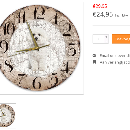
€29,95
€24,95
Incl. btw
+
Toevoeg
-
Email ons over di
Aan verlanglijst