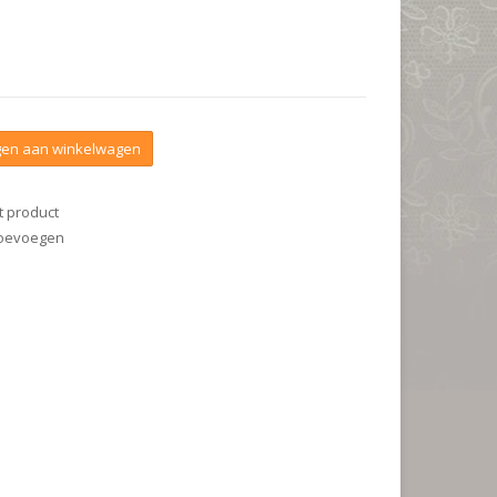
en aan winkelwagen
t product
 toevoegen