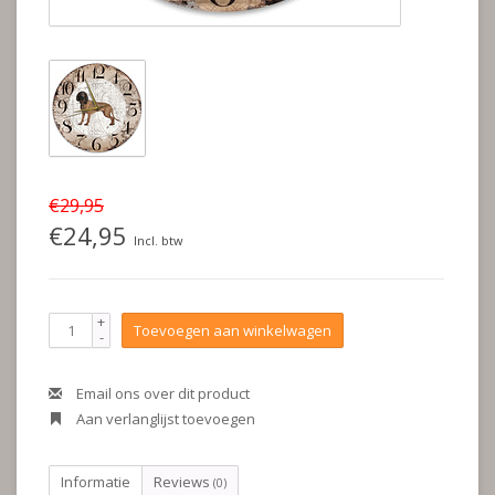
€29,95
€24,95
Incl. btw
+
Toevoegen aan winkelwagen
-
Email ons over dit product
Aan verlanglijst toevoegen
Informatie
Reviews
(0)