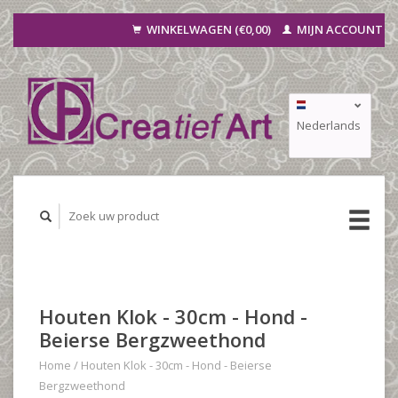
WINKELWAGEN (€0,00)
MIJN ACCOUNT
Nederlands
Deutsch
Français
Houten Klok - 30cm - Hond -
Beierse Bergzweethond
Home
/
Houten Klok - 30cm - Hond - Beierse
Bergzweethond