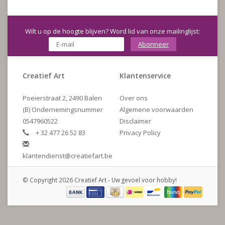
Wilt u op de hoogte blijven? Word lid van onze mailinglijst:
Abonneer
Creatief Art
Klantenservice
Poeierstraat 2, 2490 Balen
Over ons
(B) Ondernemingsnummer
Algemene voorwaarden
0547960522
Disclaimer
+ 32 477 26 52 83
Privacy Policy
klantendienst@creatiefart.be
© Copyright 2026 Creatief Art - Uw gevoel voor hobby!