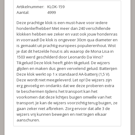
Artikelnummer:
KLOK-159
Aantal:
4999
Deze prachtige klok is een must-have voor iedere
hondenliefhebber! Met meer dan 240 verschillende
klokken hebben we zeker en vast ook jouw hondenras
in voorraad! De klok is ongeveer 30cm qua diameter en
is gemaakt uit prachtig europees populierenhout. Wist
je dat dit hetzelde hout is als waarop de Mona Lisa in
1503 werd geschilderd door Leonardo Da Vinci?
Tikgeluid
Deze klok heeft géén tikgeluid. De wijzers
glijden en maken dus geen vervelend geluid.
Batterijen
Deze klok werkt op 1 x standaard AA-batterij (1,5 V).
Deze wordt niet meegeleverd.
Let op!
De wijzers zijn
erg gevoelig en ondanks dat we deze proberen extra
te beschermen tijdens het transport kan het
voorkomen dat deze lichtjes buigen omwille van het
transport. Je kan de wijzers voorzichtig terug buigen, ze
gaan zeker niet afbreken. Zorg ervoor dat alle 3 de
wijzers vrij kunnen bewegen en niet tegen elkaar
aanschuren.