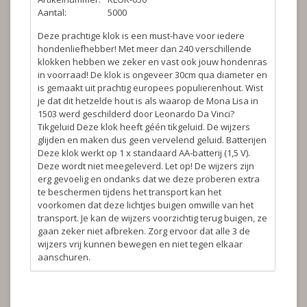
Aantal:
5000
Deze prachtige klok is een must-have voor iedere
hondenliefhebber! Met meer dan 240 verschillende
klokken hebben we zeker en vast ook jouw hondenras
in voorraad! De klok is ongeveer 30cm qua diameter en
is gemaakt uit prachtig europees populierenhout. Wist
je dat dit hetzelde hout is als waarop de Mona Lisa in
1503 werd geschilderd door Leonardo Da Vinci?
Tikgeluid
Deze klok heeft géén tikgeluid. De wijzers
glijden en maken dus geen vervelend geluid.
Batterijen
Deze klok werkt op 1 x standaard AA-batterij (1,5 V).
Deze wordt niet meegeleverd.
Let op!
De wijzers zijn
erg gevoelig en ondanks dat we deze proberen extra
te beschermen tijdens het transport kan het
voorkomen dat deze lichtjes buigen omwille van het
transport. Je kan de wijzers voorzichtig terug buigen, ze
gaan zeker niet afbreken. Zorg ervoor dat alle 3 de
wijzers vrij kunnen bewegen en niet tegen elkaar
aanschuren.