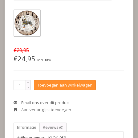
€29,95
€24,95
Incl. btw
+
Toevoegen aan winkelwagen
-
Email ons over dit product
Aan verlanglijst toevoegen
Informatie
Reviews
(0)
Artikelnummer:
KLOK-050