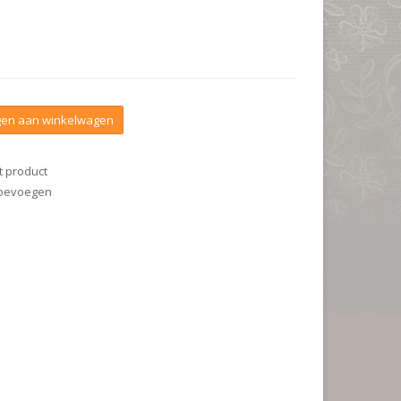
en aan winkelwagen
t product
 toevoegen