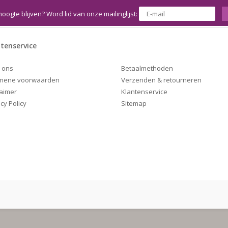
hoogte blijven? Word lid van onze mailinglijst:
tenservice
Betaalmethoden
 ons
Verzenden & retourneren
mene voorwaarden
Klantenservice
laimer
Sitemap
cy Policy