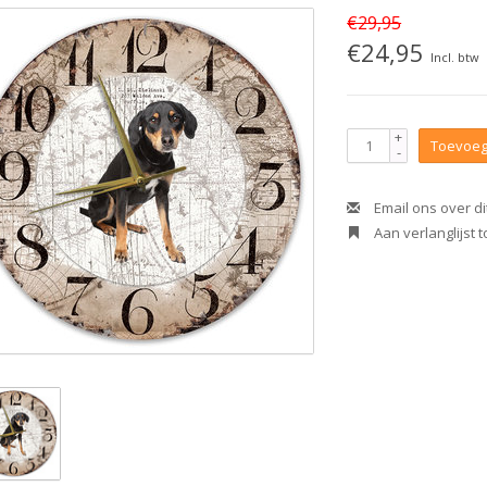
€29,95
€24,95
Incl. btw
+
Toevoeg
-
Email ons over di
Aan verlanglijst