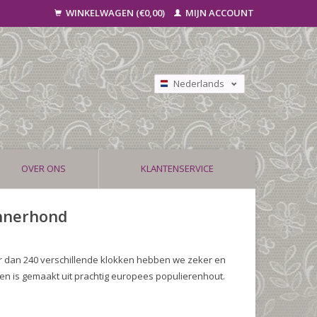
WINKELWAGEN (€0,00)
MIJN ACCOUNT
Nederlands
Deutsch
Français
OVER ONS
KLANTENSERVICE
ennerhond
r dan 240 verschillende klokken hebben we zeker en
en is gemaakt uit prachtig europees populierenhout.