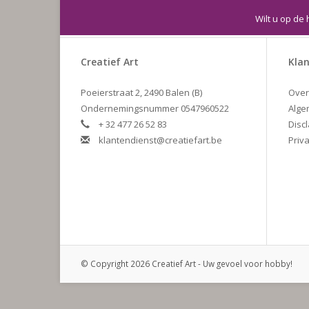
Wilt u op de 
Creatief Art
Klan
Poeierstraat 2, 2490 Balen (B)
Over
Ondernemingsnummer 0547960522
Alge
+ 32 477 26 52 83
Disc
klantendienst@creatiefart.be
Priva
© Copyright 2026 Creatief Art - Uw gevoel voor hobby!