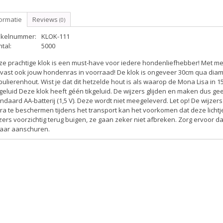
ormatie
Reviews
(0)
tikelnummer:
KLOK-111
tal:
5000
ze prachtige klok is een must-have voor iedere hondenliefhebber! Met m
vast ook jouw hondenras in voorraad! De klok is ongeveer 30cm qua diam
ulierenhout. Wist je dat dit hetzelde hout is als waarop de Mona Lisa in 
geluid
Deze klok heeft géén tikgeluid. De wijzers glijden en maken dus ge
ndaard AA-batterij (1,5 V). Deze wordt niet meegeleverd.
Let op!
De wijzers
ra te beschermen tijdens het transport kan het voorkomen dat deze lichtje
zers voorzichtig terug buigen, ze gaan zeker niet afbreken. Zorg ervoor da
kaar aanschuren.