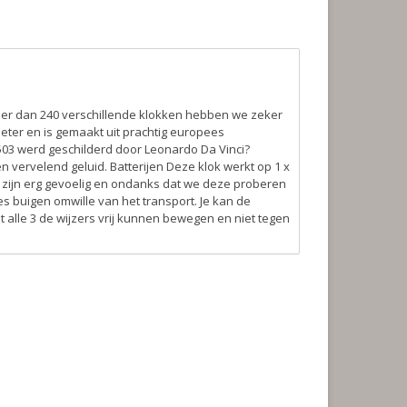
eer dan 240 verschillende klokken hebben we zeker
eter en is gemaakt uit prachtig europees
1503 werd geschilderd door Leonardo Da Vinci?
en vervelend geluid.
Batterijen
Deze klok werkt op 1 x
 zijn erg gevoelig en ondanks dat we deze proberen
s buigen omwille van het transport. Je kan de
t alle 3 de wijzers vrij kunnen bewegen en niet tegen