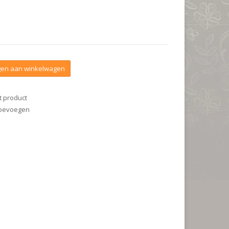
en aan winkelwagen
t product
 toevoegen