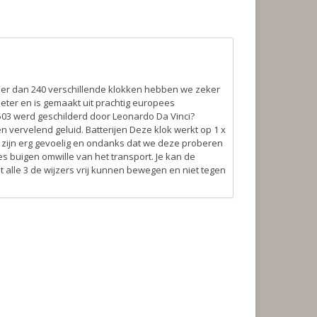
eer dan 240 verschillende klokken hebben we zeker
eter en is gemaakt uit prachtig europees
1503 werd geschilderd door Leonardo Da Vinci?
en vervelend geluid.
Batterijen
Deze klok werkt op 1 x
 zijn erg gevoelig en ondanks dat we deze proberen
s buigen omwille van het transport. Je kan de
t alle 3 de wijzers vrij kunnen bewegen en niet tegen