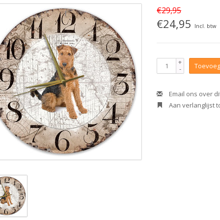
€29,95
€24,95
Incl. btw
+
Toevoeg
-
Email ons over di
Aan verlanglijst