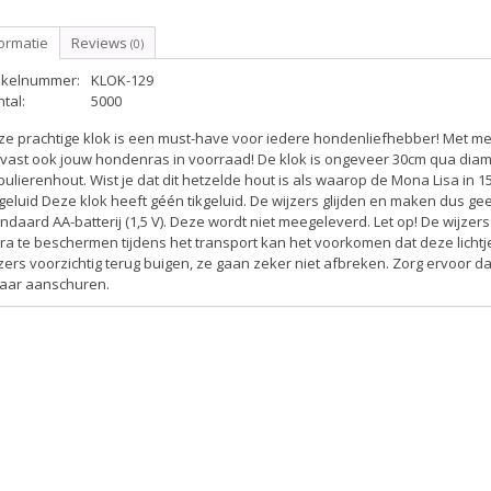
ormatie
Reviews
(0)
tikelnummer:
KLOK-129
tal:
5000
ze prachtige klok is een must-have voor iedere hondenliefhebber! Met m
vast ook jouw hondenras in voorraad! De klok is ongeveer 30cm qua diam
ulierenhout. Wist je dat dit hetzelde hout is als waarop de Mona Lisa in 
geluid
Deze klok heeft géén tikgeluid. De wijzers glijden en maken dus ge
ndaard AA-batterij (1,5 V). Deze wordt niet meegeleverd.
Let op!
De wijzers
ra te beschermen tijdens het transport kan het voorkomen dat deze lichtje
zers voorzichtig terug buigen, ze gaan zeker niet afbreken. Zorg ervoor da
kaar aanschuren.