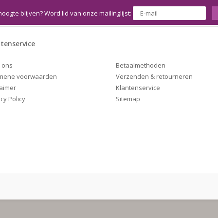
hoogte blijven? Word lid van onze mailinglijst:
tenservice
Betaalmethoden
 ons
Verzenden & retourneren
mene voorwaarden
Klantenservice
laimer
Sitemap
cy Policy