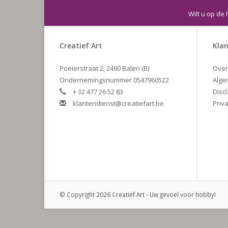
Wilt u op de 
Creatief Art
Klan
Poeierstraat 2, 2490 Balen (B)
Over
Ondernemingsnummer 0547960522
Alge
+ 32 477 26 52 83
Disc
klantendienst@creatiefart.be
Priva
© Copyright 2026 Creatief Art - Uw gevoel voor hobby!