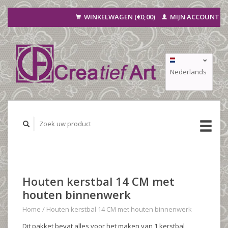
WINKELWAGEN (€0,00)
MIJN ACCOUNT
Nederlands
Deutsch
Français
Houten kerstbal 14 CM met
houten binnenwerk
Home
/
Houten kerstbal 14 CM met houten binnenwerk
Dit pakket bevat alles voor het maken van 1 kerstbal