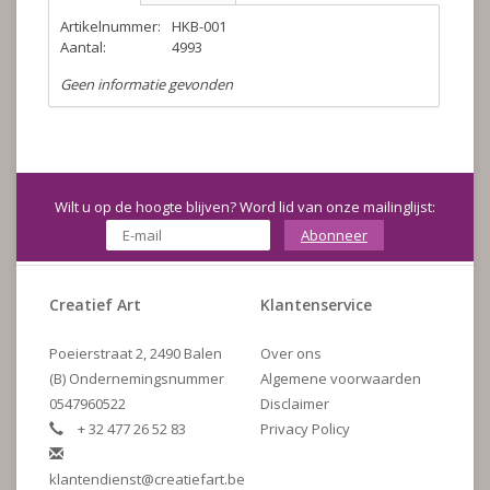
Artikelnummer:
HKB-001
Aantal:
4993
Geen informatie gevonden
Wilt u op de hoogte blijven? Word lid van onze mailinglijst:
Abonneer
Creatief Art
Klantenservice
Poeierstraat 2, 2490 Balen
Over ons
(B) Ondernemingsnummer
Algemene voorwaarden
0547960522
Disclaimer
+ 32 477 26 52 83
Privacy Policy
klantendienst@creatiefart.be