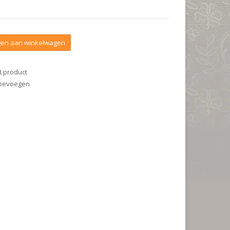
en aan winkelwagen
t product
 toevoegen