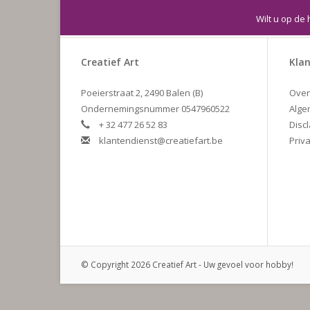
Wilt u op de 
Creatief Art
Klan
Poeierstraat 2, 2490 Balen (B)
Over
Ondernemingsnummer 0547960522
Alge
+ 32 477 26 52 83
Disc
klantendienst@creatiefart.be
Priva
© Copyright 2026 Creatief Art - Uw gevoel voor hobby!