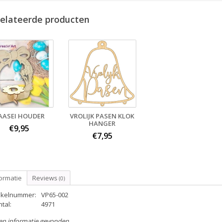
elateerde producten
AASEI HOUDER
VROLIJK PASEN KLOK
HANGER
€9,95
€7,95
ormatie
Reviews
(0)
tikelnummer:
VP65-002
tal:
4971
en informatie gevonden