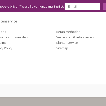
hoogte blijven? Word lid van onze mailinglijst:
tenservice
Betaalmethoden
 ons
Verzenden & retourneren
mene voorwaarden
Klantenservice
laimer
Sitemap
cy Policy