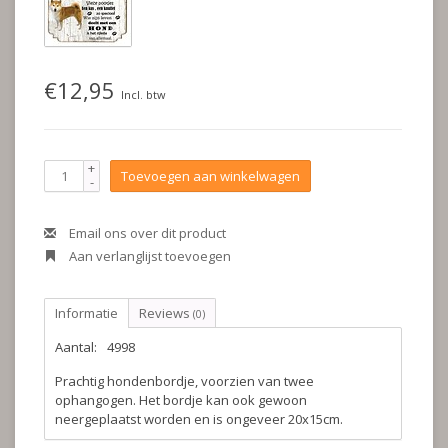
€12,95
Incl. btw
+
Toevoegen aan winkelwagen
-
Email ons over dit product
Aan verlanglijst toevoegen
Informatie
Reviews
(0)
Aantal:
4998
Prachtig hondenbordje, voorzien van twee
ophangogen. Het bordje kan ook gewoon
neergeplaatst worden en is ongeveer 20x15cm.