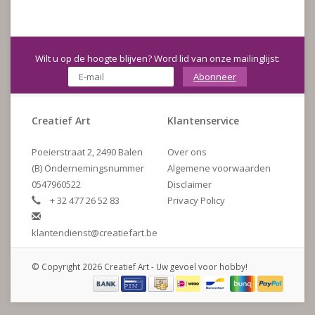
Wilt u op de hoogte blijven? Word lid van onze mailinglijst:
Abonneer
Creatief Art
Klantenservice
Poeierstraat 2, 2490 Balen
Over ons
(B) Ondernemingsnummer
Algemene voorwaarden
0547960522
Disclaimer
+ 32 477 26 52 83
Privacy Policy
klantendienst@creatiefart.be
© Copyright 2026 Creatief Art - Uw gevoel voor hobby!