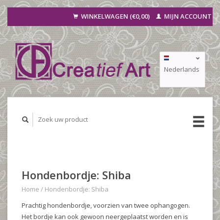
WINKELWAGEN (€0,00)
MIJN ACCOUNT
Nederlands
Deutsch
Français
Hondenbordje: Shiba
Home
/
Hondenbordje: Shiba
Prachtig hondenbordje, voorzien van twee ophangogen.
Het bordje kan ook gewoon neergeplaatst worden en is