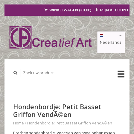
WINKELWAGEN (€0,00)
MIJN ACCOUNT
Nederlands
Deutsch
Français
Hondenbordje: Petit Basset
Griffon VendÃ©en
Home
/
Hondenbordje: Petit Basset Griffon VendÃ©en
Prachtig hondenbordje, voorzien van twee ophangogen.