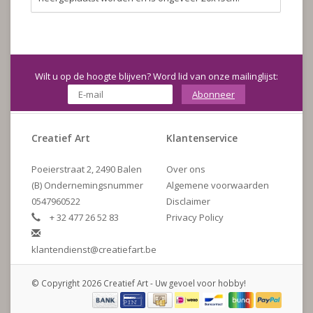
Wilt u op de hoogte blijven? Word lid van onze mailinglijst:
Abonneer
Creatief Art
Klantenservice
Poeierstraat 2, 2490 Balen
Over ons
(B) Ondernemingsnummer
Algemene voorwaarden
0547960522
Disclaimer
+ 32 477 26 52 83
Privacy Policy
klantendienst@creatiefart.be
© Copyright 2026 Creatief Art - Uw gevoel voor hobby!