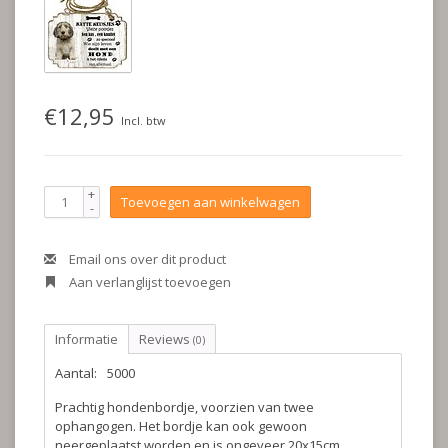
€12,95
Incl. btw
+
Toevoegen aan winkelwagen
-
Email ons over dit product
Aan verlanglijst toevoegen
Informatie
Reviews
(0)
Aantal:
5000
Prachtig hondenbordje, voorzien van twee
ophangogen. Het bordje kan ook gewoon
neergeplaatst worden en is ongeveer 20x15cm.