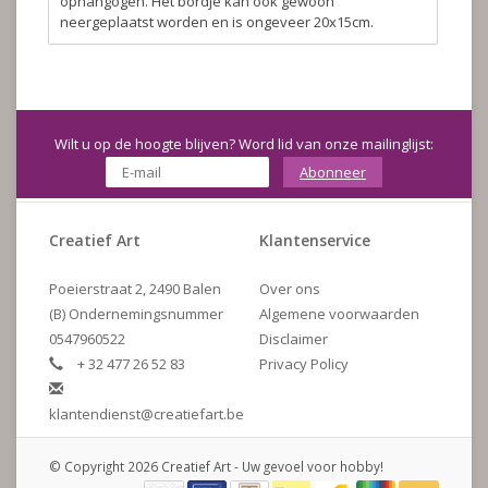
ophangogen. Het bordje kan ook gewoon
neergeplaatst worden en is ongeveer 20x15cm.
Wilt u op de hoogte blijven? Word lid van onze mailinglijst:
Abonneer
Creatief Art
Klantenservice
Poeierstraat 2, 2490 Balen
Over ons
(B) Ondernemingsnummer
Algemene voorwaarden
0547960522
Disclaimer
+ 32 477 26 52 83
Privacy Policy
klantendienst@creatiefart.be
© Copyright 2026 Creatief Art - Uw gevoel voor hobby!