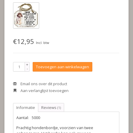
€12,95
Incl. btw
+
Toevoegen aan winkelwagen
-
Email ons over dit product
Aan verlanglijst toevoegen
Informatie
Reviews
(1)
Aantal:
5000
Prachtig hondenbordje, voorzien van twee