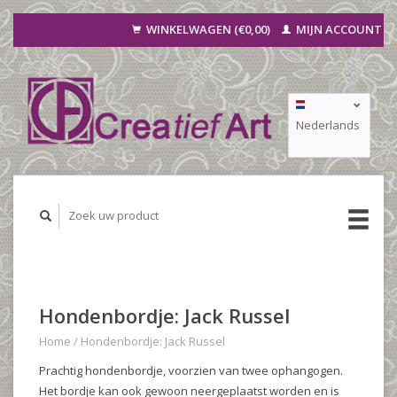
WINKELWAGEN (€0,00)
MIJN ACCOUNT
Nederlands
Deutsch
Français
Hondenbordje: Jack Russel
Home
/
Hondenbordje: Jack Russel
Prachtig hondenbordje, voorzien van twee ophangogen.
Het bordje kan ook gewoon neergeplaatst worden en is