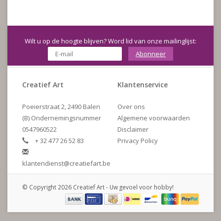
Wilt u op de hoogte blijven? Word lid van onze mailinglijst:
Abonneer
Creatief Art
Klantenservice
Poeierstraat 2, 2490 Balen
Over ons
(B) Ondernemingsnummer
Algemene voorwaarden
0547960522
Disclaimer
+ 32 477 26 52 83
Privacy Policy
klantendienst@creatiefart.be
© Copyright 2026 Creatief Art - Uw gevoel voor hobby!