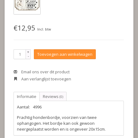
€12,95
Incl. btw
+
Toevoegen aan winkelwagen
-
Email ons over dit product
Aan verlanglijst toevoegen
Informatie
Reviews
(0)
Aantal:
4996
Prachtig hondenbordje, voorzien van twee
ophangogen. Het bordje kan ook gewoon
neergeplaatst worden en is ongeveer 20x15cm.