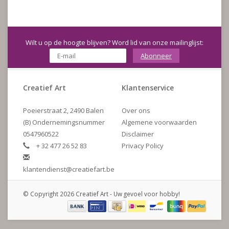
Wilt u op de hoogte blijven? Word lid van onze mailinglijst:
Abonneer
Creatief Art
Klantenservice
Poeierstraat 2, 2490 Balen
Over ons
(B) Ondernemingsnummer
Algemene voorwaarden
0547960522
Disclaimer
+ 32 477 26 52 83
Privacy Policy
klantendienst@creatiefart.be
© Copyright 2026 Creatief Art - Uw gevoel voor hobby!