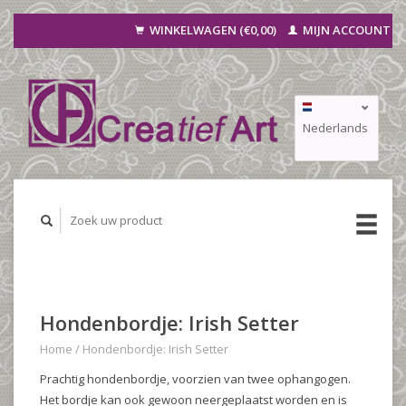
WINKELWAGEN (€0,00)
MIJN ACCOUNT
Nederlands
Deutsch
Français
Hondenbordje: Irish Setter
Home
/
Hondenbordje: Irish Setter
Prachtig hondenbordje, voorzien van twee ophangogen.
Het bordje kan ook gewoon neergeplaatst worden en is