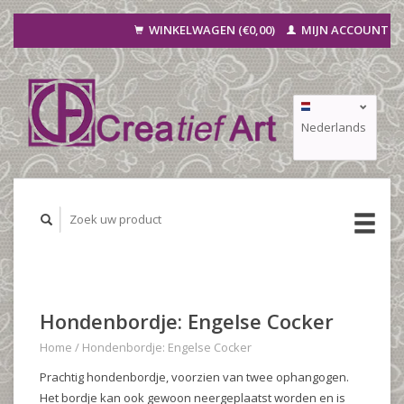
WINKELWAGEN (€0,00)
MIJN ACCOUNT
Nederlands
Deutsch
Français
Hondenbordje: Engelse Cocker
Home
/
Hondenbordje: Engelse Cocker
Prachtig hondenbordje, voorzien van twee ophangogen.
Het bordje kan ook gewoon neergeplaatst worden en is