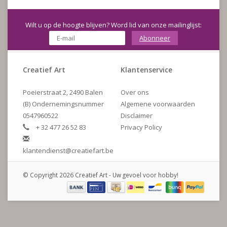
Wilt u op de hoogte blijven? Word lid van onze mailinglijst:
Abonneer
Creatief Art
Klantenservice
Poeierstraat 2, 2490 Balen
Over ons
(B) Ondernemingsnummer
Algemene voorwaarden
0547960522
Disclaimer
+ 32 477 26 52 83
Privacy Policy
klantendienst@creatiefart.be
© Copyright 2026 Creatief Art - Uw gevoel voor hobby!