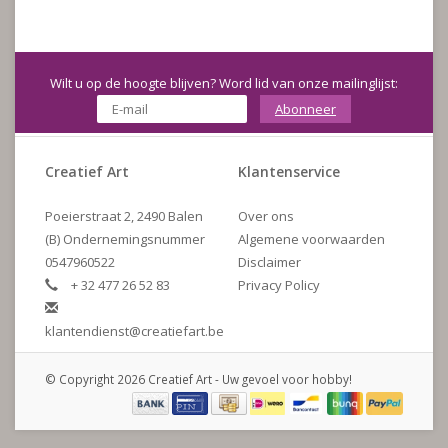
Wilt u op de hoogte blijven? Word lid van onze mailinglijst:
Abonneer
Creatief Art
Klantenservice
Poeierstraat 2, 2490 Balen
Over ons
(B) Ondernemingsnummer
Algemene voorwaarden
0547960522
Disclaimer
+ 32 477 26 52 83
Privacy Policy
klantendienst@creatiefart.be
© Copyright 2026 Creatief Art - Uw gevoel voor hobby!