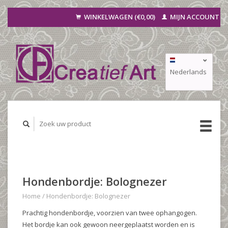
WINKELWAGEN (€0,00)
MIJN ACCOUNT
Nederlands
Deutsch
Français
Hondenbordje: Bolognezer
Home
/
Hondenbordje: Bolognezer
Prachtig hondenbordje, voorzien van twee ophangogen.
Het bordje kan ook gewoon neergeplaatst worden en is