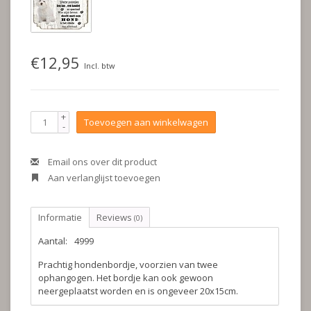
€12,95
Incl. btw
+
Toevoegen aan winkelwagen
-
Email ons over dit product
Aan verlanglijst toevoegen
Informatie
Reviews
(0)
Aantal:
4999
Prachtig hondenbordje, voorzien van twee
ophangogen. Het bordje kan ook gewoon
neergeplaatst worden en is ongeveer 20x15cm.