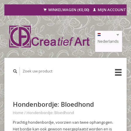
WINKELWAGEN (€0,00)
MIJN ACCOUNT
Nederlands
Deutsch
Français
Hondenbordje: Bloedhond
Home
/
Hondenbordje: Bloedhond
Prachtig hondenbordje, voorzien van twee ophangogen.
Het bordje kan ook gewoon neergeplaatst worden en is