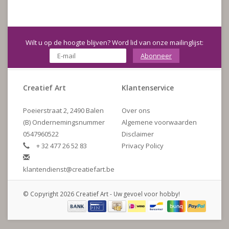
Wilt u op de hoogte blijven? Word lid van onze mailinglijst:
Abonneer
Creatief Art
Klantenservice
Poeierstraat 2, 2490 Balen
Over ons
(B) Ondernemingsnummer
Algemene voorwaarden
0547960522
Disclaimer
+ 32 477 26 52 83
Privacy Policy
klantendienst@creatiefart.be
© Copyright 2026 Creatief Art - Uw gevoel voor hobby!