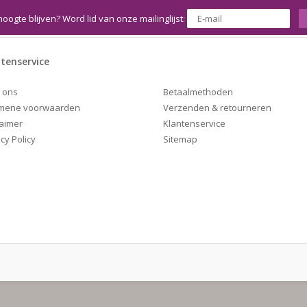
hoogte blijven? Word lid van onze mailinglijst:
tenservice
Betaalmethoden
 ons
Verzenden & retourneren
mene voorwaarden
Klantenservice
laimer
Sitemap
cy Policy