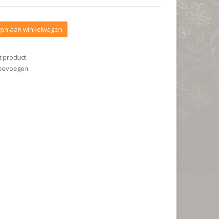
en aan winkelwagen
t product
 toevoegen