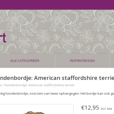
ALLE CATEGORIEËN
INSPIRATIEHOEK
ndenbordje: American staffordshire terri
e
/
Hondenbordje: American staffordshire terrier
htig hondenbordje, voorzien van twee ophangogen. Het bordje kan ook g
€12,95
Incl. btw