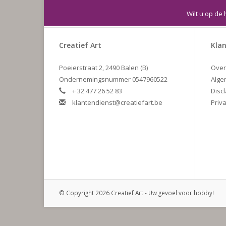
Wilt u op de 
Creatief Art
Klan
Poeierstraat 2, 2490 Balen (B)
Over
Ondernemingsnummer 0547960522
Alge
+ 32 477 26 52 83
Disc
klantendienst@creatiefart.be
Priva
© Copyright 2026 Creatief Art - Uw gevoel voor hobby!