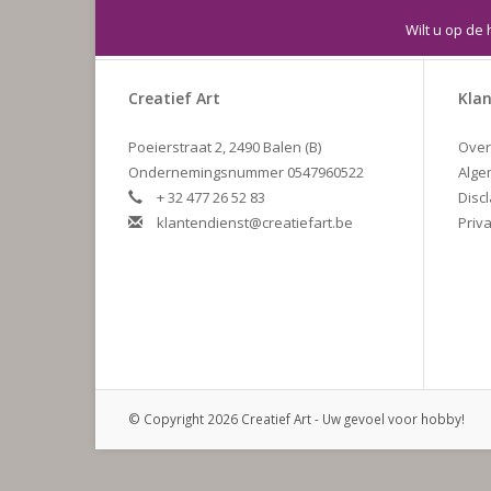
Wilt u op de 
Creatief Art
Klan
Poeierstraat 2, 2490 Balen (B)
Over
Ondernemingsnummer 0547960522
Alge
+ 32 477 26 52 83
Disc
klantendienst@creatiefart.be
Priva
© Copyright 2026 Creatief Art - Uw gevoel voor hobby!