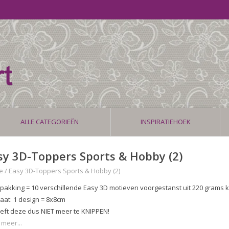
ALLE CATEGORIEËN
INSPIRATIEHOEK
sy 3D-Toppers Sports & Hobby (2)
e
/
Easy 3D-Toppers Sports & Hobby (2)
rpakking = 10 verschillende Easy 3D motieven voorgestanst uit 220 grams 
aat: 1 design = 8x8cm
oeft deze dus NIET meer te KNIPPEN!
 meer...