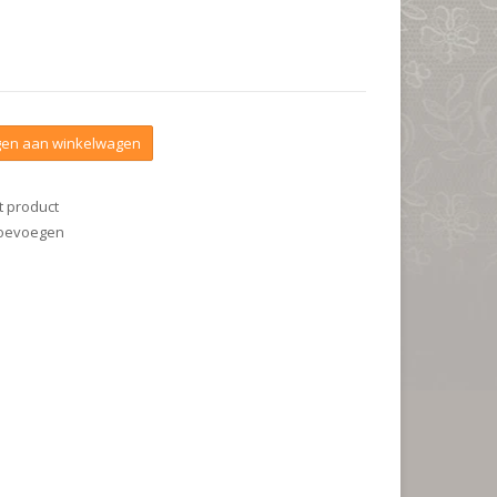
en aan winkelwagen
t product
 toevoegen