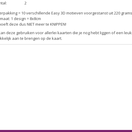
tal:
2
erpakking = 10 verschillende Easy 3D motieven voorgestanst uit 220 gram
maat: 1 design = 8x8cm
hoeft deze dus NIET meer te KNIPPEN!
kan deze gebruiken voor allerlei kaarten die je nog hebt liggen of een le
kelijk aan te brengen op de kaart.