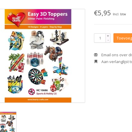
€5,95
Incl. btw
+
Toevoeg
-
Email ons over di
Aan verlanglijst