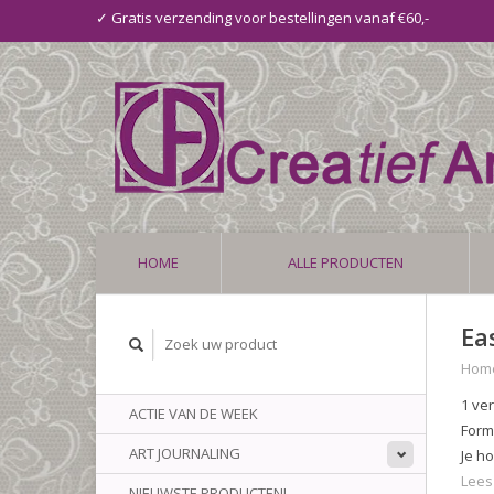
✓ Gratis verzending voor bestellingen vanaf €60,-
HOME
ALLE PRODUCTEN
Ea
Hom
1 ve
ACTIE VAN DE WEEK
Form
ART JOURNALING
Je h
Lees
NIEUWSTE PRODUCTEN!