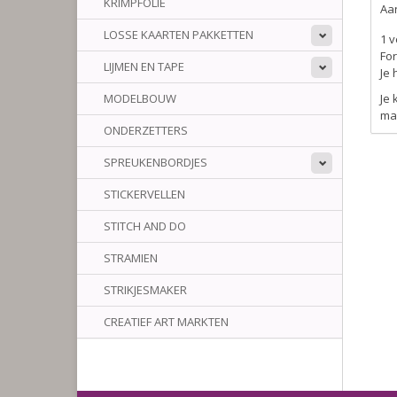
KRIMPFOLIE
Aan
LOSSE KAARTEN PAKKETTEN
1 v
For
LIJMEN EN TAPE
Je 
MODELBOUW
Je 
mak
ONDERZETTERS
SPREUKENBORDJES
STICKERVELLEN
STITCH AND DO
STRAMIEN
STRIKJESMAKER
CREATIEF ART MARKTEN