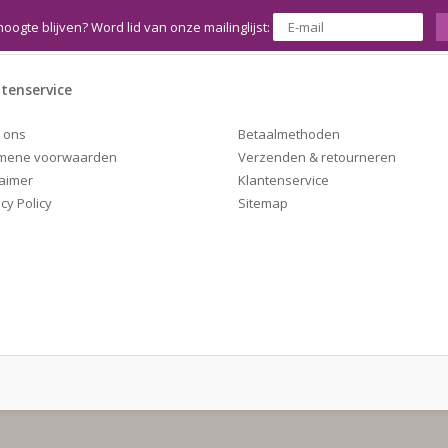
hoogte blijven? Word lid van onze mailinglijst:
tenservice
Betaalmethoden
 ons
Verzenden & retourneren
mene voorwaarden
Klantenservice
laimer
Sitemap
cy Policy