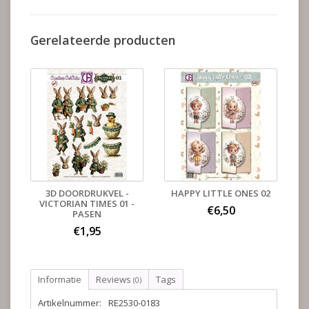
Gerelateerde producten
3D DOORDRUKVEL -
HAPPY LITTLE ONES 02
VICTORIAN TIMES 01 -
€6,50
PASEN
€1,95
Informatie
Reviews
Tags
(0)
Artikelnummer:
RE2530-0183