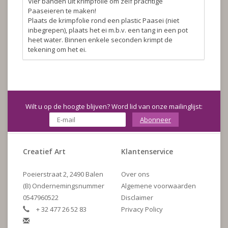
Vier banden uit krimpfolie om zelf prachtige
Paaseieren te maken!
Plaats de krimpfolie rond een plastic Paasei (niet
inbegrepen), plaats het ei m.b.v. een tang in een pot
heet water. Binnen enkele seconden krimpt de
tekening om het ei.
Wilt u op de hoogte blijven? Word lid van onze mailinglijst:
Abonneer
Creatief Art
Klantenservice
Poeierstraat 2, 2490 Balen
Over ons
(B) Ondernemingsnummer
Algemene voorwaarden
0547960522
Disclaimer
+ 32 477 26 52 83
Privacy Policy