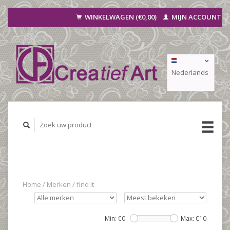
WINKELWAGEN (€0,00)
MIJN ACCOUNT
Nederlands
Deutsch
Français
Home
/
Merken
/
find it
Min: €
0
Max: €
10