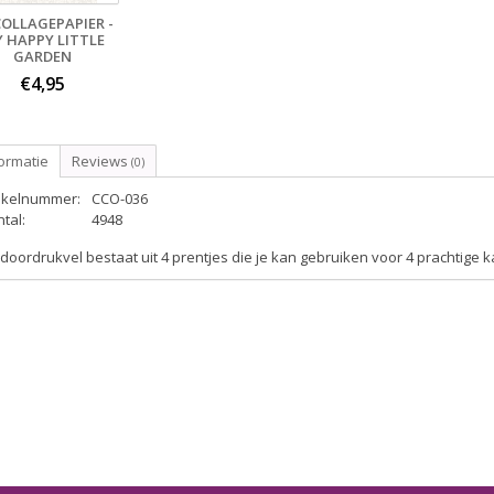
COLLAGEPAPIER -
 HAPPY LITTLE
GARDEN
€4,95
ormatie
Reviews
(0)
tikelnummer:
CCO-036
tal:
4948
 doordrukvel bestaat uit 4 prentjes die je kan gebruiken voor 4 prachtige 