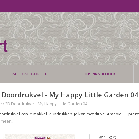
ALLE CATEGORIEËN
INSPIRATIEHOEK
 Doordrukvel - My Happy Little Garden 04
e
/
3D Doordrukvel - My Happy Little Garden 04
doordrukvel kan je makkelijk uitdrukken. Je kan met dit vel 4 mooie 3D pren
 meer...
€1,95