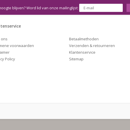
hoogte blijven? Word lid van onze mailinglijst:
tenservice
Betaalmethoden
 ons
Verzenden & retourneren
mene voorwaarden
Klantenservice
laimer
Sitemap
cy Policy