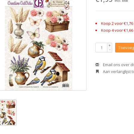
Incl. btw
Koop 2 voor €1,76
Koop 4 voor €1,66
+
Toevoeg
-
Email ons over di
Aan verlanglijst