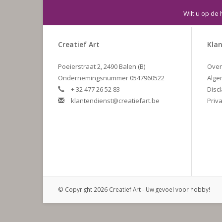
Wilt u op de 
Creatief Art
Klan
Poeierstraat 2, 2490 Balen (B)
Over
Ondernemingsnummer 0547960522
Alge
+ 32 477 26 52 83
Disc
klantendienst@creatiefart.be
Priva
© Copyright 2026 Creatief Art - Uw gevoel voor hobby!