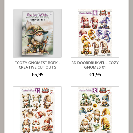
"COZY GNOMES" BOEK -
3D DOORDRUKVEL - COZY
CREATIVE CUTOUTS
GNOMES 01
€5,95
€1,95