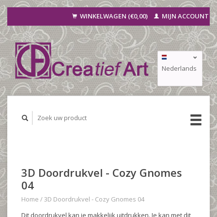
WINKELWAGEN (€0,00)
MIJN ACCOUNT
Nederlands
Deutsch
Français
3D Doordrukvel - Cozy Gnomes
04
Home
/
3D Doordrukvel - Cozy Gnomes 04
Dit doordrukvel kan je makkelijk uitdrukken. Je kan met dit