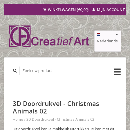
WINKELWAGEN (€0,00)
MIJN ACCOUNT
Nederlands
Deutsch
Français
3D Doordrukvel - Christmas
Animals 02
Home
/
3D Doordrukvel - Christmas Animals 02
Dit doordrukvel kan je makkelijk uitdrukken. Je kan met dit