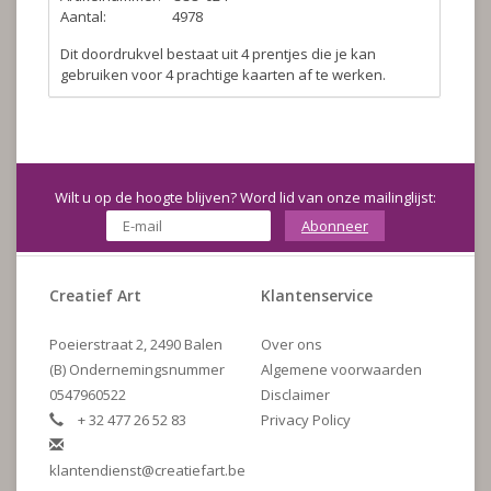
Aantal:
4978
Dit doordrukvel bestaat uit 4 prentjes die je kan
gebruiken voor 4 prachtige kaarten af te werken.
Wilt u op de hoogte blijven? Word lid van onze mailinglijst:
Abonneer
Creatief Art
Klantenservice
Poeierstraat 2, 2490 Balen
Over ons
(B) Ondernemingsnummer
Algemene voorwaarden
0547960522
Disclaimer
+ 32 477 26 52 83
Privacy Policy
klantendienst@creatiefart.be