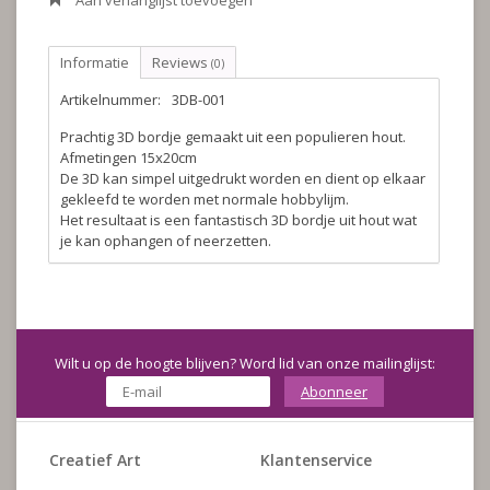
Aan verlanglijst toevoegen
Informatie
Reviews
(0)
Artikelnummer:
3DB-001
Prachtig 3D bordje gemaakt uit een populieren hout.
Afmetingen 15x20cm
De 3D kan simpel uitgedrukt worden en dient op elkaar
gekleefd te worden met normale hobbylijm.
Het resultaat is een fantastisch 3D bordje uit hout wat
je kan ophangen of neerzetten.
Wilt u op de hoogte blijven? Word lid van onze mailinglijst:
Abonneer
Creatief Art
Klantenservice