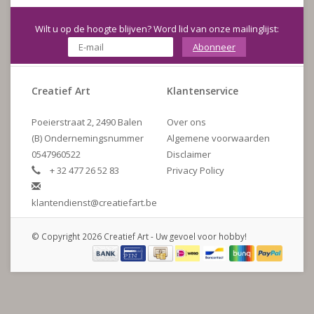
Wilt u op de hoogte blijven? Word lid van onze mailinglijst:
Abonneer
Creatief Art
Klantenservice
Poeierstraat 2, 2490 Balen
Over ons
(B) Ondernemingsnummer
Algemene voorwaarden
0547960522
Disclaimer
+ 32 477 26 52 83
Privacy Policy
klantendienst@creatiefart.be
© Copyright 2026 Creatief Art - Uw gevoel voor hobby!