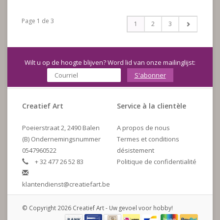
Page 1 de 3
1
2
3
Wilt u op de hoogte blijven? Word lid van onze mailinglijst:
S'abonner
Creatief Art
Service à la clientèle
Poeierstraat 2, 2490 Balen
A propos de nous
(B) Ondernemingsnummer
Termes et conditions
0547960522
désistement
+ 32 477 26 52 83
Politique de confidentialité
klantendienst@creatiefart.be
© Copyright 2026 Creatief Art - Uw gevoel voor hobby!