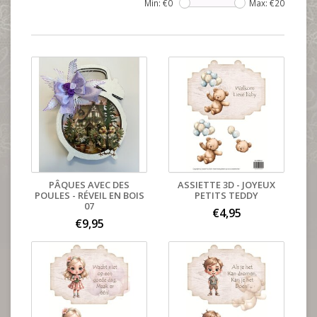
Min: €
0
Max: €
20
PÂQUES AVEC DES
ASSIETTE 3D - JOYEUX
POULES - RÉVEIL EN BOIS
PETITS TEDDY
07
€4,95
€9,95